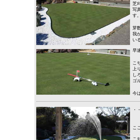
芝
写
す
芽
我
い
早
こ
上
し
ゴ
今
・・
こ
こ