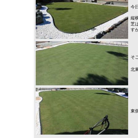
今
縦
芝
す
そ
北
東