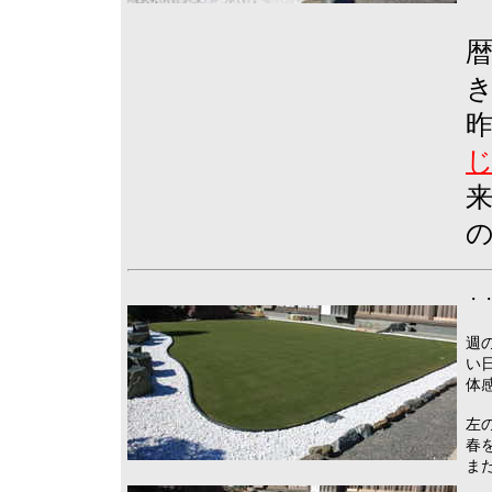
・・
週
い
体
左
春
ま