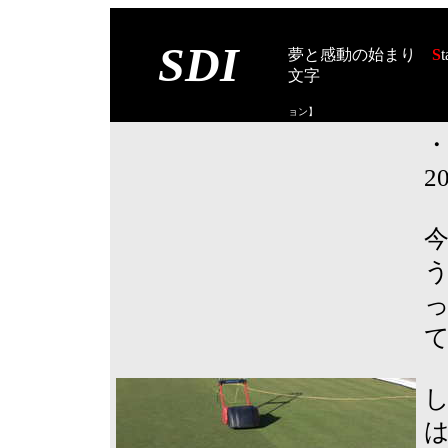
SDI
夢と感動の始まり
S
t
文字
【スタート オブ
ョン
】
2