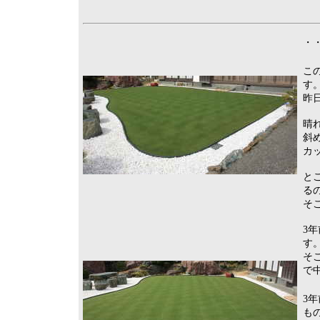
・・
こ
す
昨
晴
斜
カ
と
る
そ
3
す
そ
で
3
も