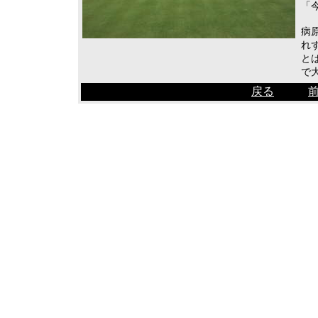
「
病
れ
と
で
戻る