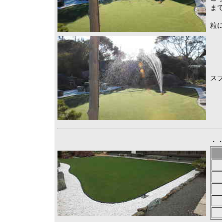
ま
粒
ス
・・