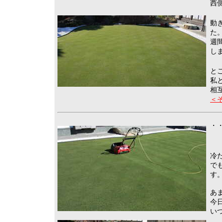
西
動
た
週
し
と
私
相
＜
・・
冷
で
す
あ
今
い