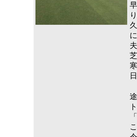
久
夫
途