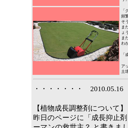
「
頻
そ
ま
ょ
ま
わ
「
ア
土
・・・・・・・ 2010.05.
【植物成長調整剤について】
昨日のページに「成長抑止剤
ーマンの救世主？ と書きま