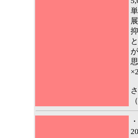
5
単
展
抑
思
×
2