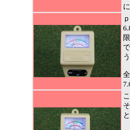
ｐ
6
限
7