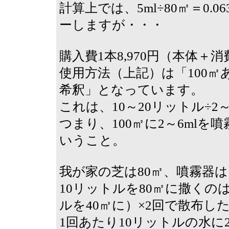
計算上では、5ml÷80㎡＝0.06
ーしますが・・・
購入費1本8,970円（本体
使用方法（上記）は「100㎡あ
希釈」となっています。
これは、10～20リットル÷2～6m
つまり、100㎡に2～6ml
いうこと。
我が家の芝は80㎡、噴霧器は
10リットルを80㎡に撒くの
ルを40㎡に）×2回で散布
1回あたり10リットルの水に2m