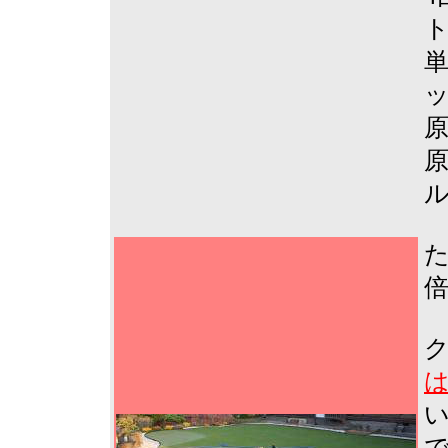
ト
単
ッ
原
原
ル
た