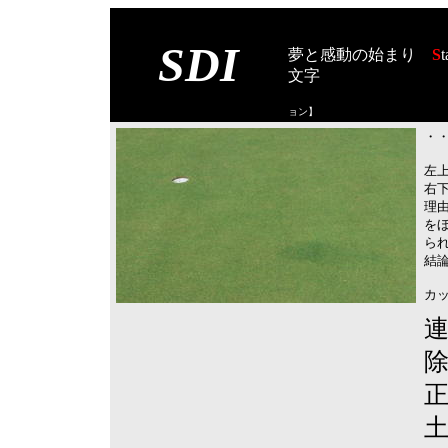
SDI
夢と感動の始まり
S
t
文字
【スタート オブ
ョン
】
・・
左
右
理
を
ら
結
カ