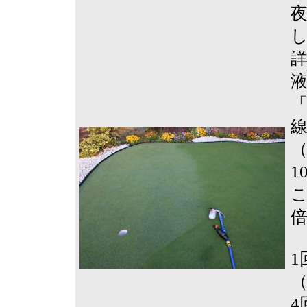
詳
液
「
（
1
こ
倍
1
（
4