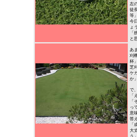
左
徒
等
今
ょ
「
と
あ
刈
杯
芝
ケ
か
で
「
「
っ
意
答
「
大
う