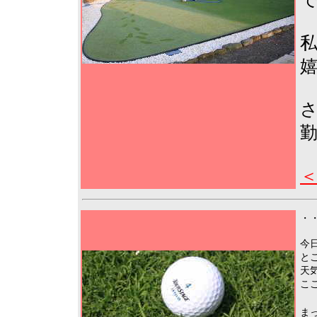
＜
・・
今
と
天
こ
ま