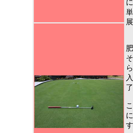
に
単
展