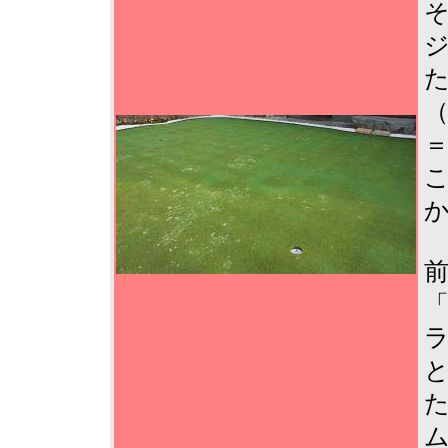
そ
ジ
（
＝