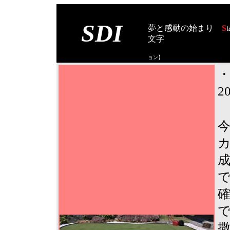
SDI
夢と感動の始まり
S
t
文字
【スタート オブ
ョン
】
2
今
撒