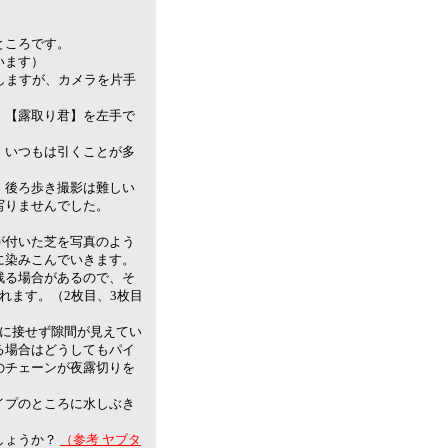
ところです。
います）
しますが、カメラを片手
、【露取り君】を左手で
、いつもは引くことが多
、後ろ歩き撮影は難しい
写りませんでした。
が付いた芝を写真のよう
に染みこんでいきます。
残る場合があるので、そ
れます。（2枚目、3枚目
芝に接せず隙間が見えてい
る場合はどうしてもパイ
のチェーンが夜露切りを
イプのところに水しぶき
しょうか？
（参考 ヤブタ