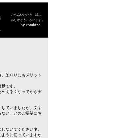
ごらんいただき、誠に
頭
。
ありがとうございます
by combine
シ
分、芝刈りにもメリット
運動です。
ため明るくなってから実
トしていましたが、文字
らない」とのご要望にお
にしないでくださいネ。
のように使っていますか