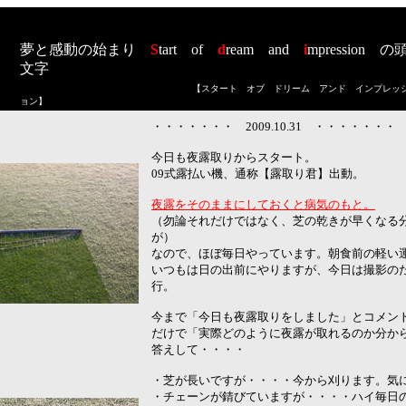
夢と感動の始まり
S
tart
of
d
ream
and
i
mpression
の
文字
【スタート オブ ドリーム アンド インプレッ
ョン
】
・・・・・・・ 2009.10.31 ・・・・・・・
今
日も夜露取りからスタート。
09式露払い機、通称【露取り君】出動。
夜露をそのままにしておくと病気のもと。
（勿論それだけではなく、芝の乾きが早くなる
が）
なので、ほぼ毎日やっています。朝食前の軽い
いつもは日の出前にやりますが、今日は撮影の
行。
今まで「今日も夜露取りをしました」とコメン
だけで「実際どのように夜露が取れるのか分か
答えして・・・・
・芝が長いですが・・・・今から刈ります。気
・チェーンが錆びていますが・・・・ハイ毎日