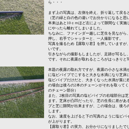
ら・・・
まず上の写真は、左側を終え、折り返して戻る
（芝の緑と白の色の違いでお分かりになると思
本来はあと10ｃｍほど左によって隙間なく実施
にやったら離れてしまいました。
ちなみに、ファインダー越しに芝生を見ながら
押し、右手でシャッターと、一人撮影です。
写真を撮るため【露取り君】を押していますが
いです。
引きながらの撮影もしましたが、足跡が写るし
です。それに夜露が取れるところがはっきりと
本題の夜露の取れ方ですが、夜露の小さな水滴
に塩ビパイプでこすると大きな水滴になり芝床
塩ビパイプだけだと、大きくなった水滴が葉に
の場合は後ろの2本のチェーンがそれを取ってく
のチェーン部分）
また、2枚目の写真の塩ビパイプの右端部分は
ます。芝床が凸凹だったり、芝の生長に差があ
プと芝に隙間が出来ますが、この場合は、後ろ
します。
なお、速度を上げると下の写真のように塩ビパ
が上がります。
【露取り君】の実力、お分かりになりましたで