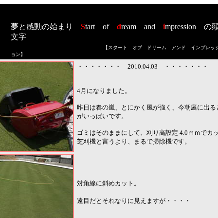
夢と感動の始まり
S
tart
of
d
ream
and
i
mpression
の
文字
【スタート オブ ドリーム アンド インプレッ
ョン
】
・・・・・・・ 2010.04.03 ・・・・・・・
4月になりました。
昨日は春の嵐、とにかく風が強く、今朝庭に出る
がいっぱいです。
ゴミはそのままにして、刈り高設定 4.0ｍｍでカ
芝刈機と言うより、まるで掃除機です。
対角線に斜めカット。
遠目だとそれなりに見えますが・・・・