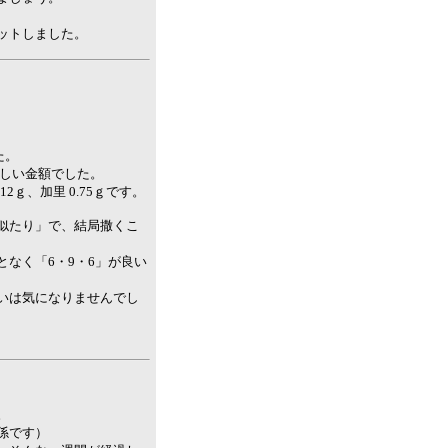
ットしました。
た。
と優しい金額でした。
12ｇ、加里 0.75ｇです。
似たり」で、結局撒くこ
なく「6・9・6」が良い
いは気になりませんでし
。
係です）