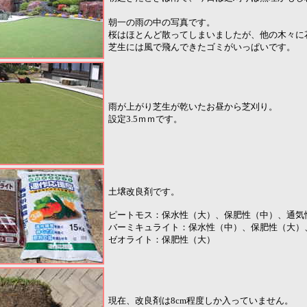
朝一の雨の中の写真です。
桜はほとんど散ってしまいましたが、他の木々に
芝生には風で飛んできたゴミがいっぱいです。
雨が上がり芝生が乾いたお昼から芝刈り。
設定3.5ｍｍです。
土壌改良剤です。
ピートモス：保水性（大）、保肥性（中）、通気
バーミキュライト：保水性（中）、保肥性（大）
ゼオライト：保肥性（大）
現在、改良剤は8cm程度しか入っていません。