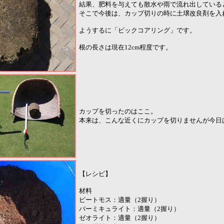
結果、肥料を与えても散水や雨で流れ出している
そこで今後は、カップ切りの時に土壌改良剤を入
ようするに「ビックコアリング」です。
根の長さは現在12cm程度です。
カップを切ったのはここ。
本来は、こんな近くにカップを切りませんが今日
【レシピ】
材料
ピートモス：適量（2握り）
バーミキュライト：適量（2握り）
ゼオライト：適量（2握り）