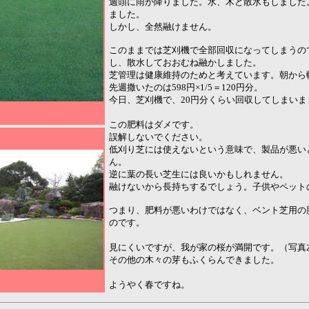
週頭に雨が降りました。水、木と散水もしました
ました。
しかし、全然融けません。
このままでは芝刈機で全部回収になってしまうの
し、散水しておおむね融かしました。
芝管理は健康維持のためと考えています。朝から
先週撒いたのは598円×1/5＝120円分。
今日、芝刈機で、20円分くらい回収してしまい
この肥料はダメです。
誤解しないでください。
低刈り芝には使えないという意味で、製品が悪い
ん。
逆に葉の長い芝生には良いかもしれません。
融けないから長持ちするでしょう。子供やペット
つまり、肥料が悪いわけではなく、ベント芝用の
のです。
見にくいですが、我が家の桜が満開です。（写真
その他の木々の芽もふくらんできました。
ようやく春ですね。