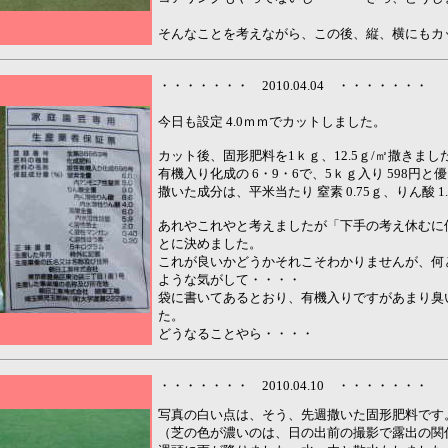
そんなことを考えながら、この後、縦、横にもカ
・・・・・・・ 2010.04.04 ・・・・・・・
今日も設定 4.0ｍｍでカットしました。
カット後、固形肥料を1ｋｇ、12.5ｇ/㎡撒きまし
有機入り化成の 6・9・6で、5ｋｇ入り 598円
撒いた成分は、平米当たり 窒素 0.75ｇ、りん酸 1.
あれやこれやと考えましたが「下手の考え休むに
とに決めました。
これが良いかどうかそれこそわかりませんが、何と
ような気がして・・・・
袋に書いてあるとおり、有機入りですがあまり臭
た。
どうなることやら・・・・
・・・・・・・ 2010.04.10 ・・・・・・・
写真の白い点は、そう、先週撒いた固形肥料です
（芝の色が濃いのは、日の出前の撮影で露出の関