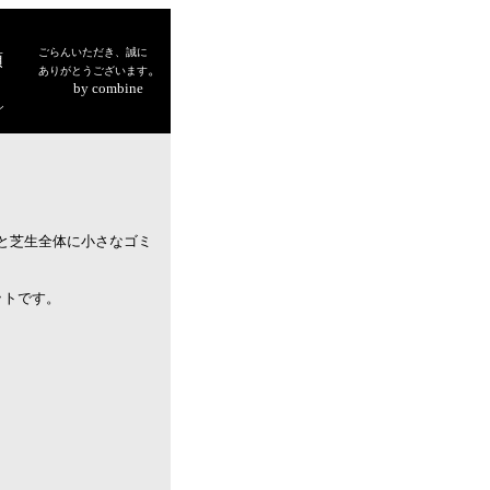
ごらんいただき、誠に
頭
。
ありがとうございます
by combine
シ
と芝生全体に小さなゴミ
ットです。