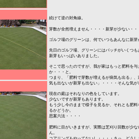
続けて逆の対角線。
芽数が全然増えません・・・・新芽が少ない・・
ゴルフ場のグリーンは、何でいつもあんなに新芽
先日のゴルフ場、グリーンにはパッチがいくつも
新芽もいっぱいありました。
そこで思ったのですが、我が家はもっと肥料を与
か・・・と。
つまり、「肥料で芽数が増えるが病気も出る」、
気も出ないが新芽も出ない」・・・・そんな気が
現在の庭はそれなりの色をしています。
少ないですが新芽もあります。
もう少し今のままで様子を見るか、それとも肥料
るかどうか。
思案六法・・・・
肥料に目がいきますが、実際は芝刈り回数が少な
ん。
コアリングもやってないし・・・・さっ、どうし