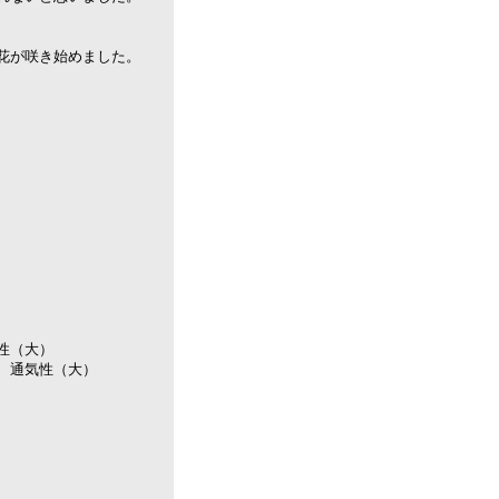
花が咲き始めました。
性（大）
、通気性（大）