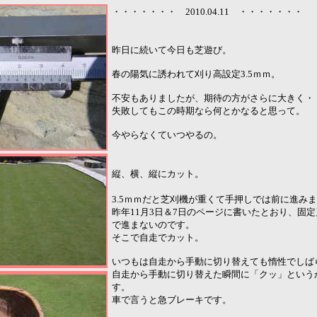
・・・・・・・ 2010.04.11 ・・・・・・・
昨日に続いて今日も芝遊び。
春の陽気に誘われて刈り高設定3.5ｍｍ。
不安もありましたが、期待の方がさらに大きく・
失敗してもこの時期なら何とかなると思って。
今やらなくていつやるの。
縦、横、縦にカット。
3.5ｍｍだと芝刈機が重くて手押しでは前に進み
昨年11月3日＆7日のページに書いたとおり、固
で進まないのです。
そこで自走でカット。
いつもは自走から手動に切り替えても惰性でしば
自走から手動に切り替えた瞬間に「クッ」という
す。
車で言うと急ブレーキです。