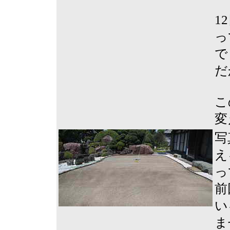
1
っ
で
だ
こ
変
写
え
っ
前
い
ま