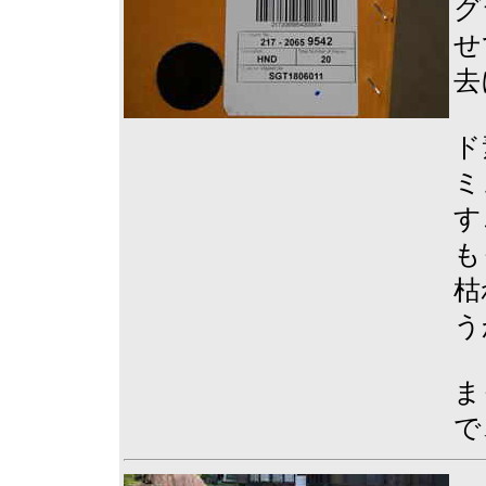
グ
せ
去
ド
ミ
す
も
枯
う
ま
で