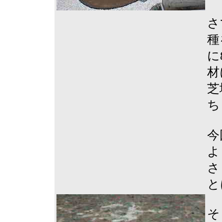
さ
種
に
材
芝
ち
今
よ
さ
と
そ