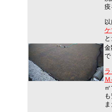
疫
以
ケ
と
金
で
ラ
Ｍ
㎡
も
ま