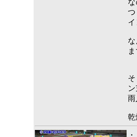
な
つ
イ
な
ま
そ
ン
雨
乾
・