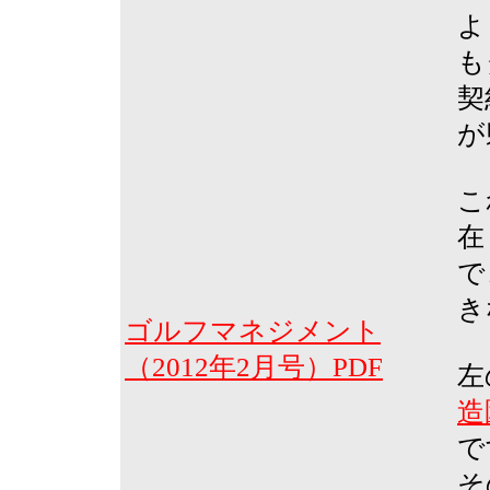
よ
も
契
が
こ
在
で
き
ゴルフマネジメント
（2012年2月号）PDF
左
造
で
そ