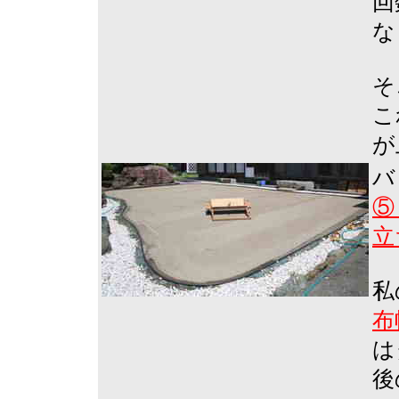
回
な
そ
こ
が
バ
⑤
立
私
布
は
後