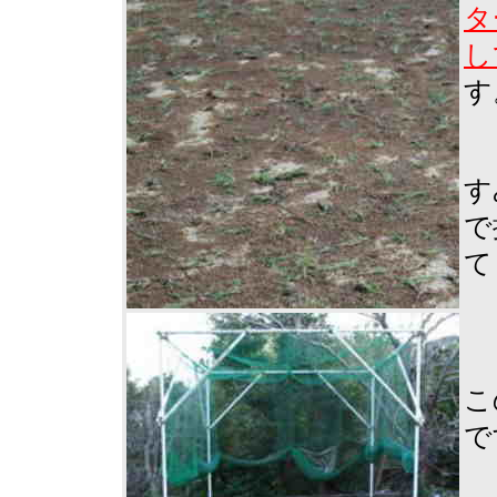
タ
し
す
す
で
て
こ
で