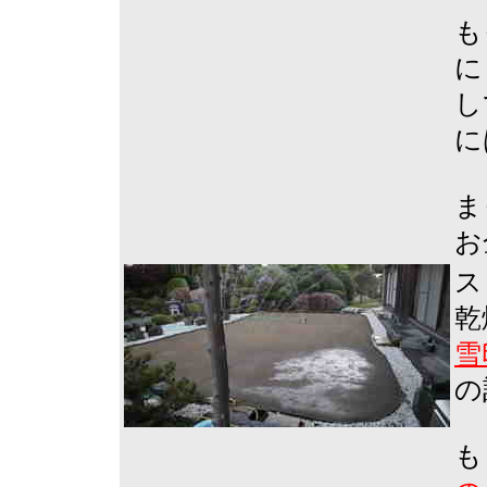
も
に
し
に
ま
お
ス
乾
雪
の
も