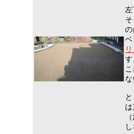
左
そ
の
ベ
リ
す
こ
な
と
は
（
し