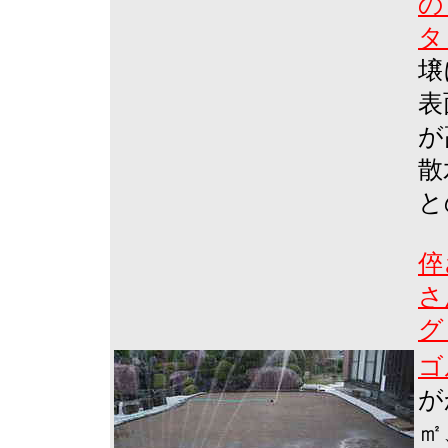
の
タ
壌
表
が
散
と
倅
さ
グ
ゴ
が
㎡