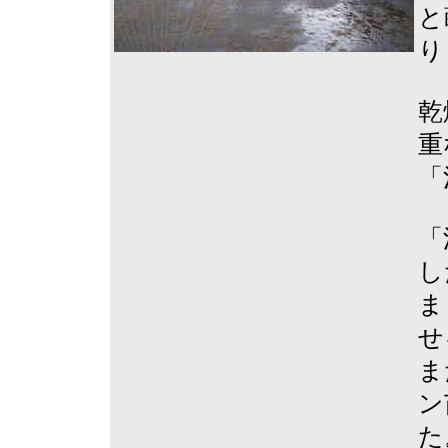
と
り
乾
重
「
「
し
ま
せ
ま
ン
た