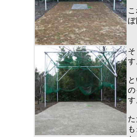
こ
ぼ
そ
す
と
の
す
た
も