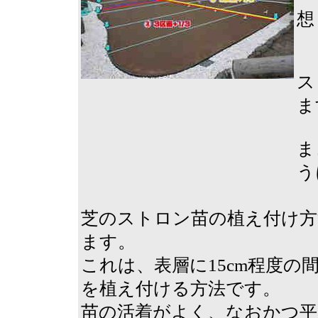
想
ス
ま
ま
う
芝のストロン苗の植え付け方
ます。
これは、表層に15cm程度
を植え付ける方法です。
苗の活着がよく、なおかつ平