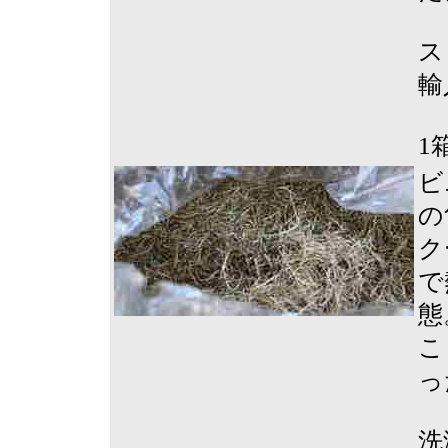
ス
輸
1
ビ
の
ク
で
態
こ
っ
洗