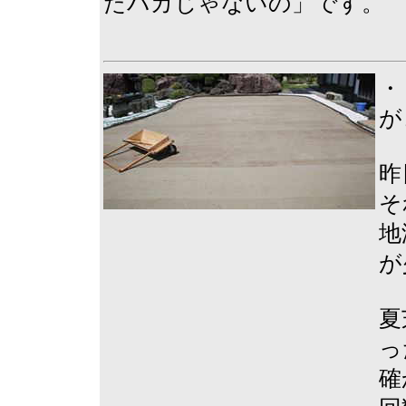
たバカじゃないの」です。
・
が
昨
そ
地
が
夏
っ
確