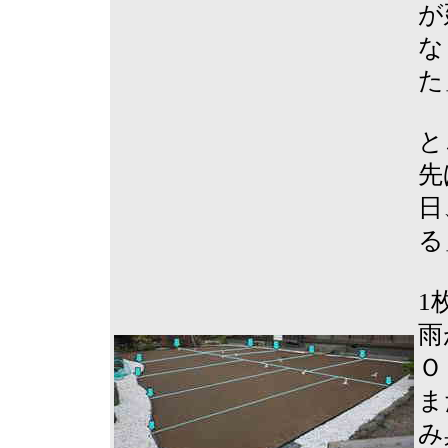
が
な
た
と
先
日
る
1
雨
Ｏ
ま
み