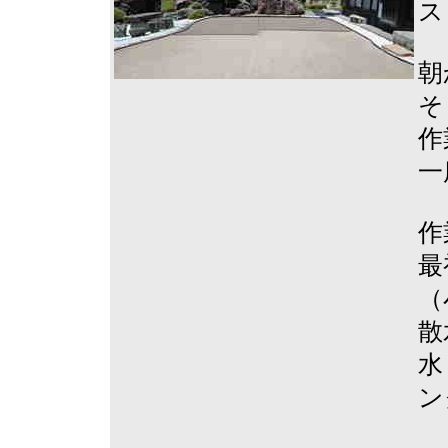
ス
朝
そ
作
一
作
最
（
散
水
ン