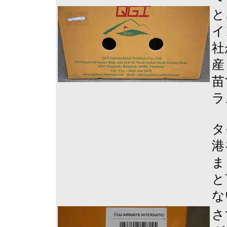
と
イ
社
産
苗
ラ
タ
港
ま
と
な
さ