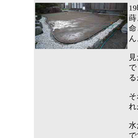
1
蒔
命
ん
見
で
る
そ
れ
水
で