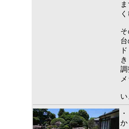
ま
く
そ
台
ド
き
調
メ
い
・
か