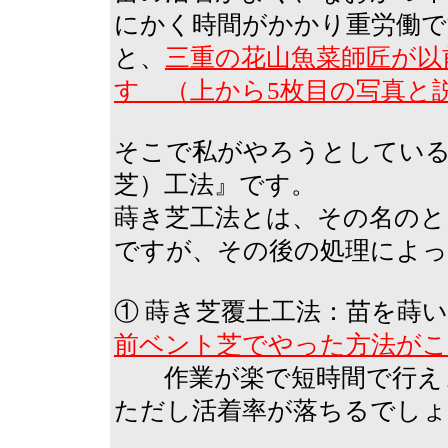
にかく時間がかかり重労働で
と、
三重の花山魚菜師匠が以
す （上から5枚目の写真と
そこで私がやろうとしてい
芝）工法』です。
蒔き芝工法とは、その名のと
ですが、その後の処理によ
① 蒔き芝覆土工法：苗を蒔
前ベント芝でやった方法が
作業が楽で短時間で行えま
ただし活着率が落ちるでしょ