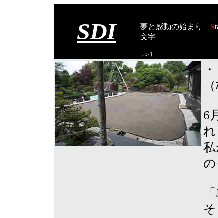
SDI
夢と感動の始まり
S
t
文字
【スタート オブ
ョン
】
・
（
6
れ
私
の
「
そ