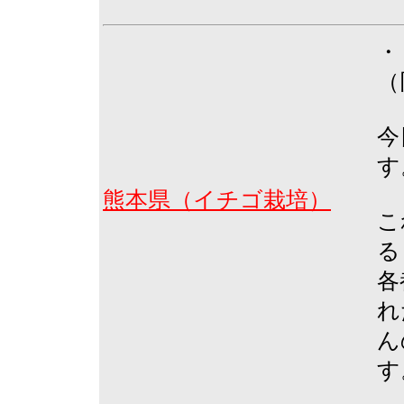
・
（
今
す
熊本県（イチゴ栽培）
こ
る
各
れ
ん
す