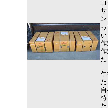
ロ
サ
ン
っ
い
作
作
た
午
た
自
待
た