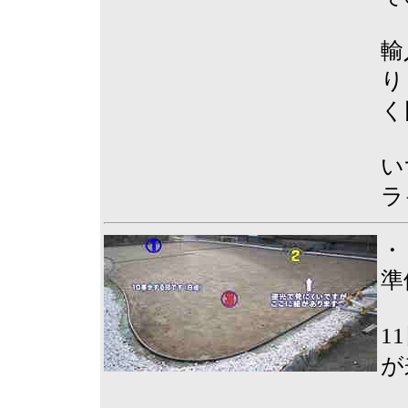
輸
り
く
い
ラ
・
準
1
が