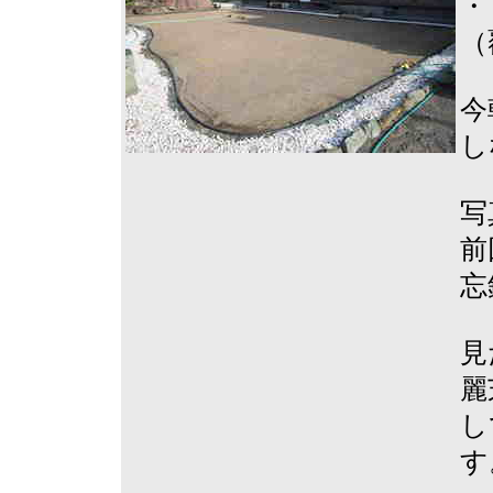
・
（
今
し
写
前
忘
見
麗
し
す