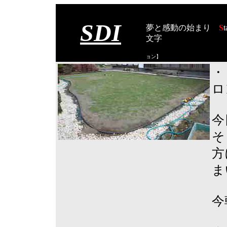
SDI
夢と感動の始まり
S
t
文字
【スタート オブ
ョン
】
・
ロ
今
そ
方
ま
今