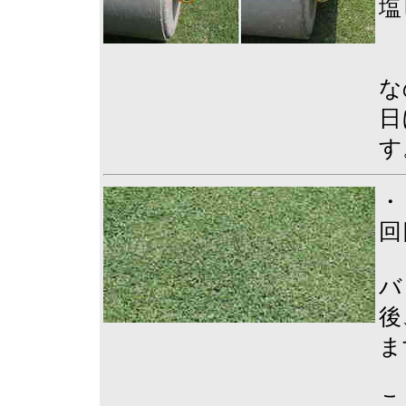
塩
な
日
す
・
回
バ
後
ま
こ