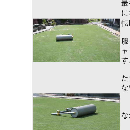
最
に
転
服
ャ
す
た
な
な