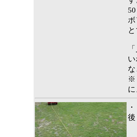
5
ボ
と
「
い
な
※
に
・
後