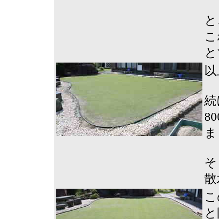
と
こ
と
以
続
8
ま
そ
散
こ
と