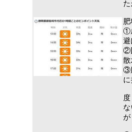
た
肥
①
避
②
散
③
に
度
な
が