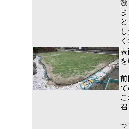
激
ま
と
し
く
表
を
前
て
こ
召
っ