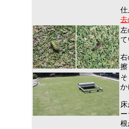
仕
去
左
て
右
擦
そ
か
床
ー
根