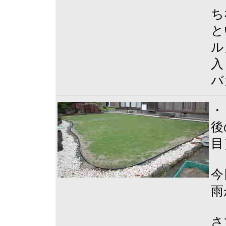
ち
と
ル
入
バ
・
後
目
今
雨
さ