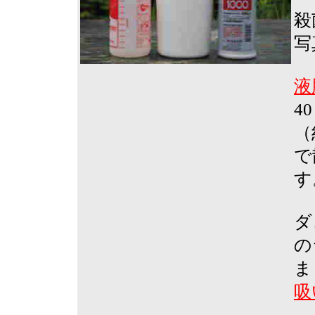
殺
写
液
4
（
で
す
ダ
の
ま
吸