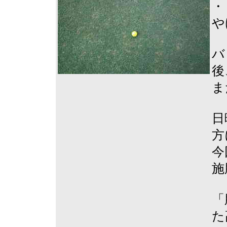
・
や
バ
後
ま
日
方
今
施
「
た