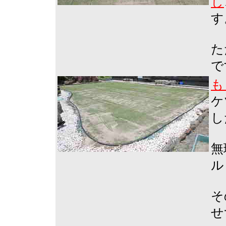
し
す
た
で
も
ケ
し
無
ル
そ
せ