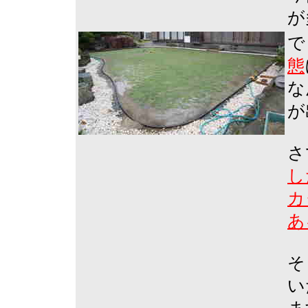
が
で
態
な
が
さ
し
カ
あ
そ
い