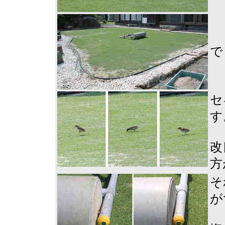
で
セ
す
改
方
そ
が