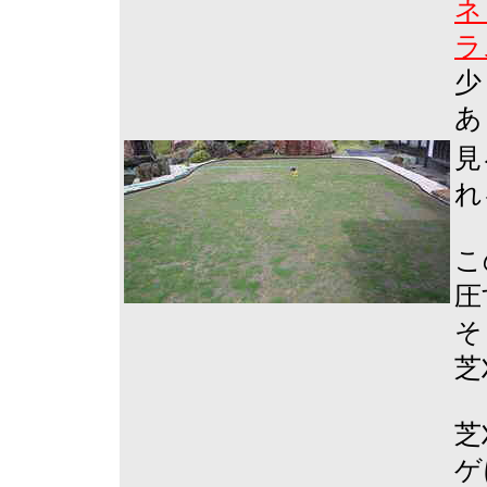
ネ
ラ
少
あ
見
れ
こ
圧
そ
芝
芝
ゲ