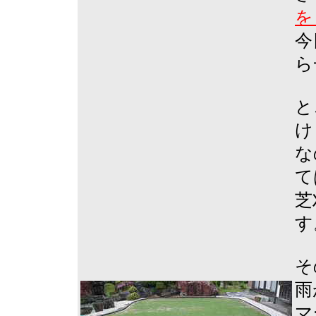
を
今
ら
と
け
な
て
芝
す
そ
雨
マ