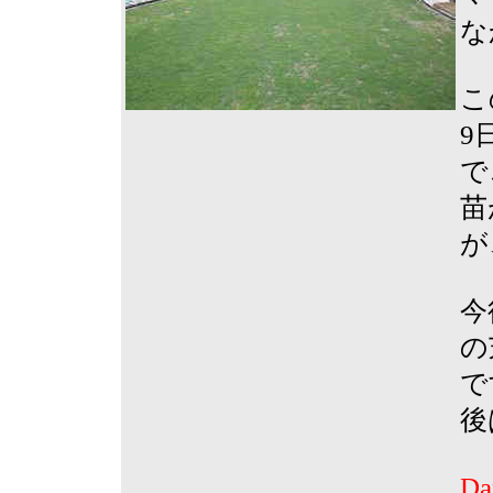
な
こ
9
で
苗
が
今
の
で
後
D