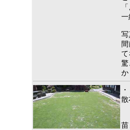
「
一
写
間
て
驚
か
・
散
苗