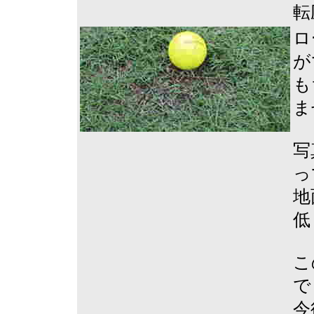
転
ロ
が
も
ま
写
っ
地
低
こ
で
今