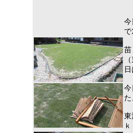
今
で
苗
（
日
今
た
東
ｋ