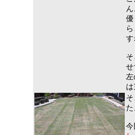
ん
優
ら
す
そ
せ
左
は
そ
た
今