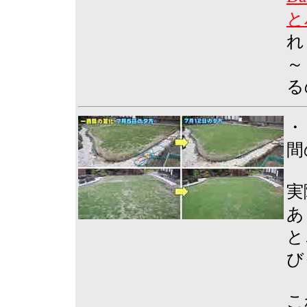
と
れ
～
る
・
間
実
あ
と
び
こ