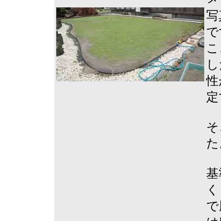
写
で
こ
し
性
定
そ
た
基
く
で