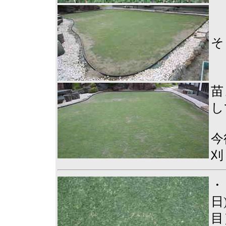
そ
苗
し
今
刈
・
日
目