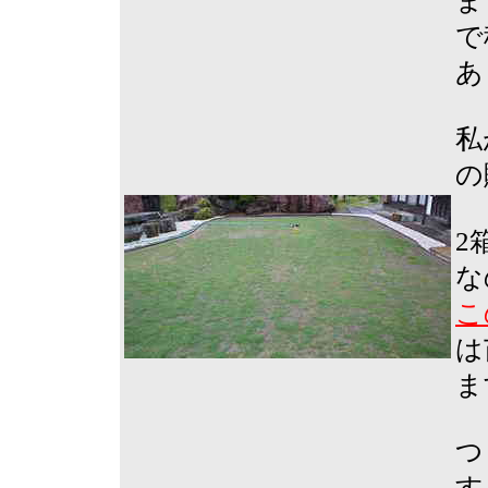
ま
で
あ
私
の
2
な
こ
は
ま
つ
す