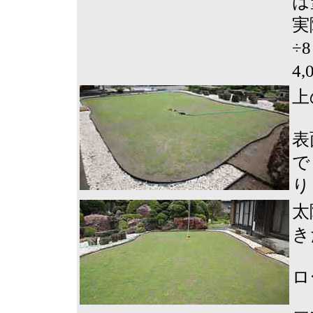
は
実
÷
4
上
表
で
り
太
き
ロ