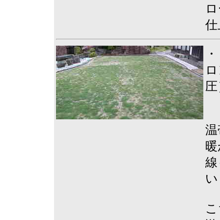
ロ
仕
・
ロ
圧
温
暖
線
い
こ