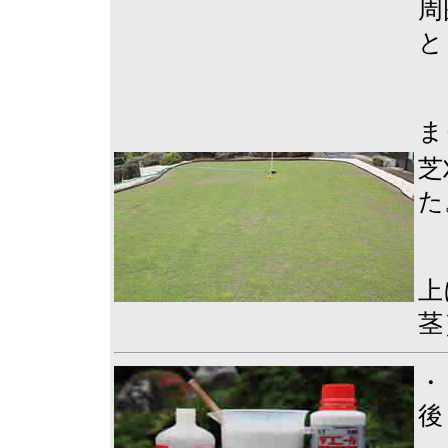
周
と
ま
芝
た
上
茎
・
後