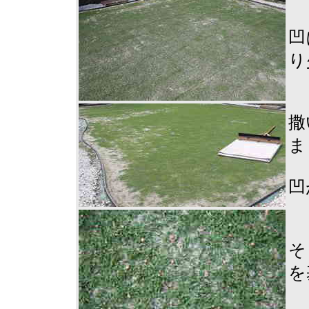
凹
り
撒
ま
凹
そ
を