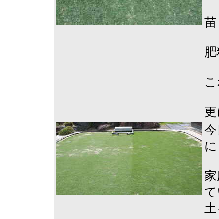
苗
肥
こ
更
今
に
家
て
土