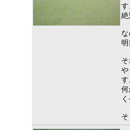
す
絶
な
明
そ
や
す
何
く
そ