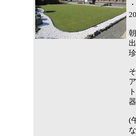
2
ア
ト
な