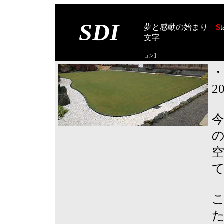
SDI
夢と感動の始まり
S
t
文字
【スタート オブ
ョン
】
2