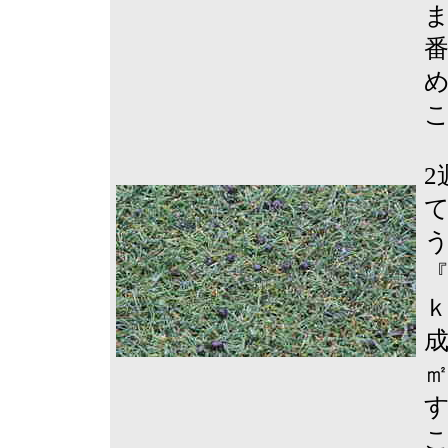
『
ｋ
成