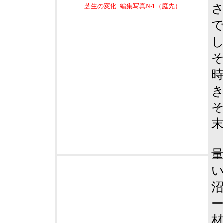
芝生の変化_編集写真№1（庭先）
材