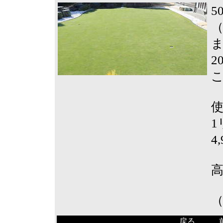
5
（
2
使
1
4
戻る