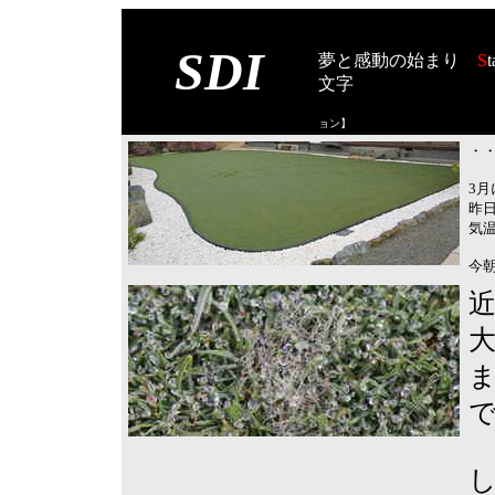
SDI
夢と感動の始まり
S
t
文字
【スタート オブ
ョン
】
・・
3
昨
気
今