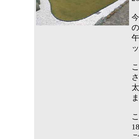
午
こ
1