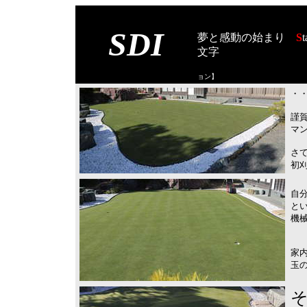
SDI
夢と感動の始まり
S
t
文字
【スタート オブ
ョン
】
・・
謹
マ
さ
初
自
と
機
家
玉