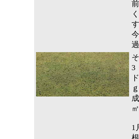
3
ド
ｇ
成