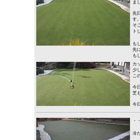
ま
先
す
そ
ト
も
先
も
カ
少
こ
今
芝
今
・・
冷