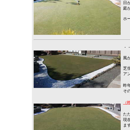
日
庭
ホ
・・
風
芝
ア
昨
そ
（昨
た
現
ま