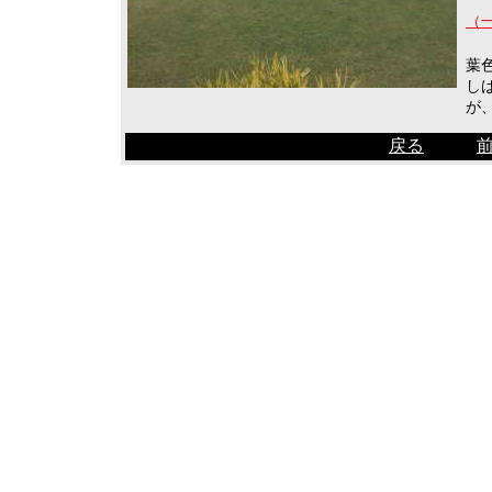
（一
葉
し
が
戻る