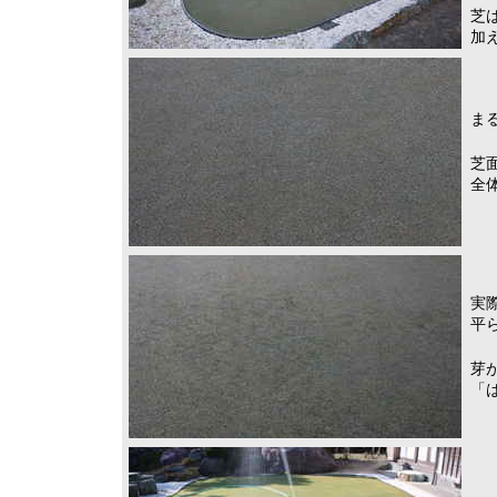
芝
加
ま
芝
全
実
平
芽
「