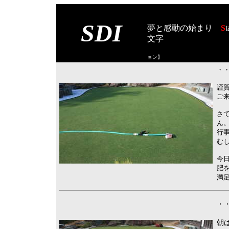
SDI
夢と感動の始まり
S
t
文字
【スタート オブ
ョン
】
・・
謹
ご
さ
ん
行
む
今
肥
満
・・
朝