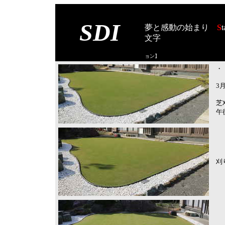
SDI
夢と感動の始まり
S
t
文字
【スタート オブ
ョン
】
・
3
芝
午
刈