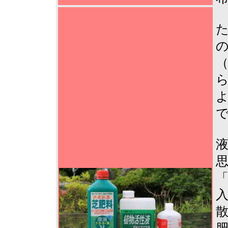
た
の
（
ら