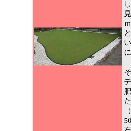
見
デ
肥
（
5