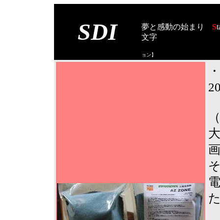
SDI
夢と感動の始まり
S
t
文字
【スタート オブ
ョン
】
2
そ