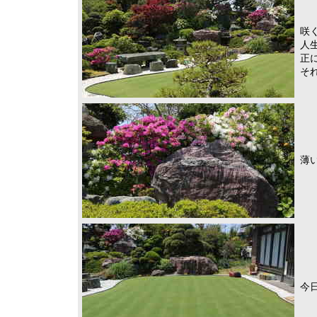
咲
人
正
そ
薄
今