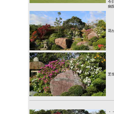
今
病
花
芝
・・