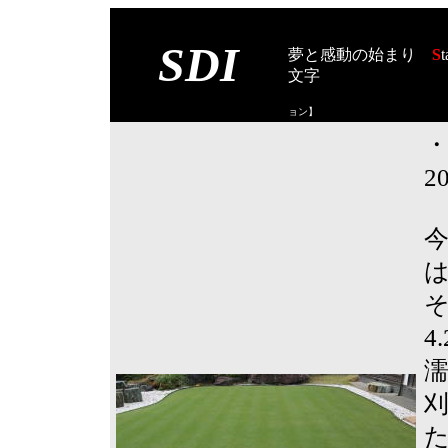
SDI
夢と感動の始まり
S
t
文字
【スタート オブ
ョン
】
2
4