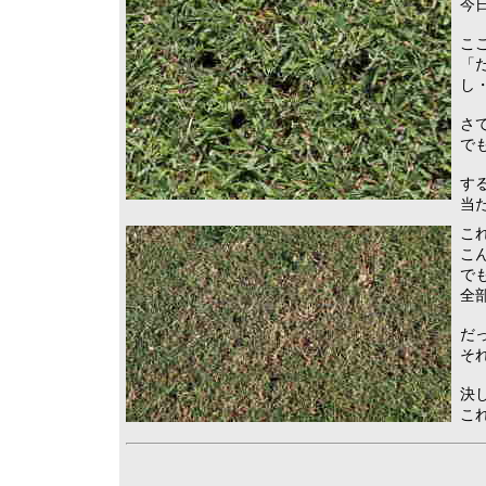
今
こ
「
し
さ
で
す
当
こ
こ
で
全
だ
そ
決
こ