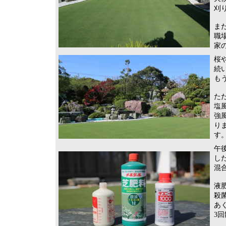
刈
ま
職
家
桜
続
も
た
塩
強
り
す
午
し
混
液肥
殺菌
あ
3