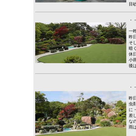
目
・・
一
昨
そ
暗
休
小
後
・・
昨
虫
に
差
な
雨