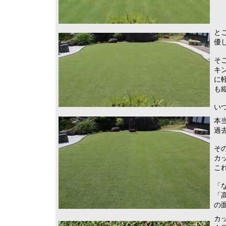
と
優
そ
キ
に
も
い
本
過
そ
カ
こ
「
「
の
カ