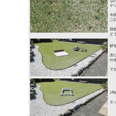
な
ケ
今
二
目
ど
砂
次
の
で
2
エ