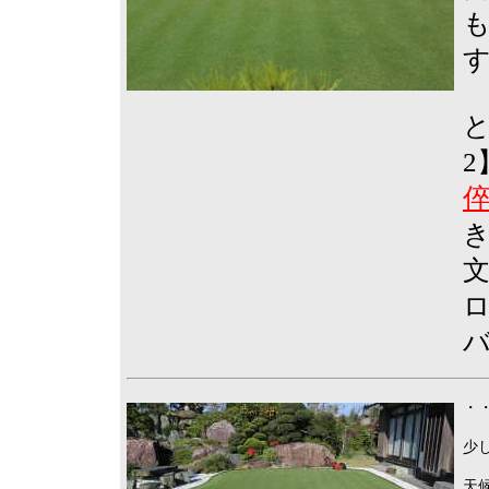
と
・・
少
天