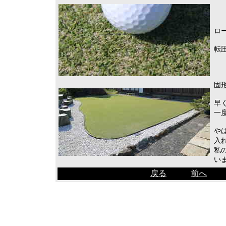
ロ
転
固形
早
一
や
入
私
い
戻る
前へ