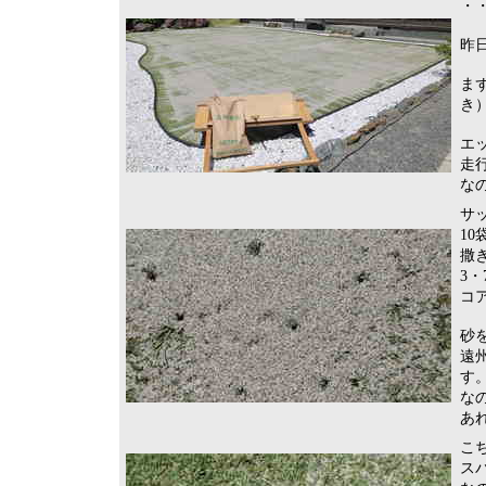
・・
昨
ま
き
エ
走
な
サ
10
撒
3・
コ
砂
遠
す
な
あ
こ
ス