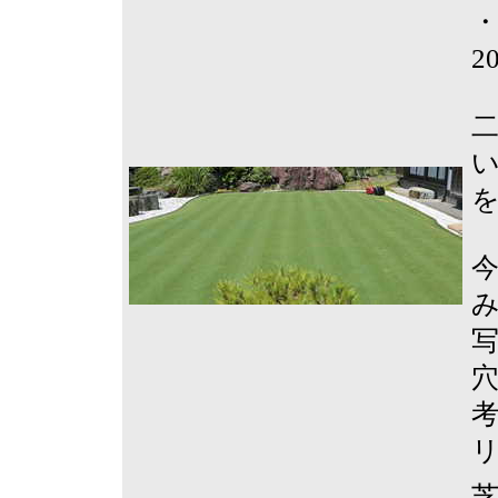
2
二
今
み