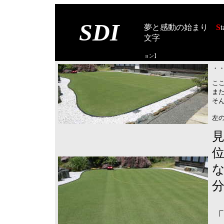
SDI
夢と感動の始まり
S
t
文字
【スタート オブ
ョン
】
・・
こ
ま
そ
左