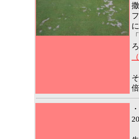
撒
（
そ
倍
2