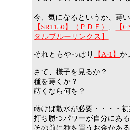
今、気になるというか、蒔
【SR1150】（ＰＤＦ）
、
【C
タルブルーリンクス】
それともやっぱり
【A-1】
か
さて、様子を見るか？
種を蒔くか？
蒔くなら何を？
蒔けば散水が必要・・・・初
打ち勝つパワーが自分にあ
その前に種を買うお金があ