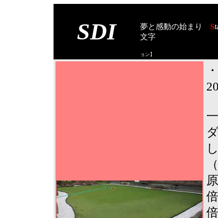
SDI
夢と感動の始まり
S
t
文字
【スタート オブ
ョン
】
2
原
倍