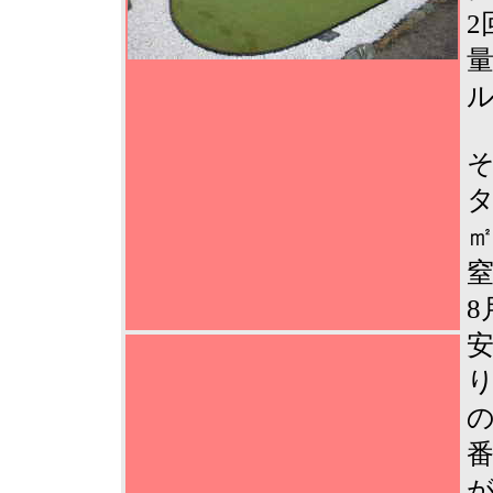
2
量
ル
タ
窒