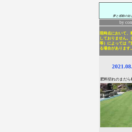
夢と感動の始
by co
現時点において、利
しておりません。し
等）によっては『
る場合があります
2021.
肥料切れのまだら