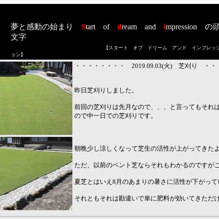
夢と感動の始まり
S
tart
of
d
ream
and
i
mpression
の
文字
【スタート オブ ドリーム アンド インプレッ
ョン
】
・・・・・・・・ 2019.09.03(火) 芝刈り ・
昨日芝刈りしました。
前回の芝刈りは先月なので、、、と言ってもそれは
ので中一日での芝刈りです。
朝晩少し涼しくなって芝生の活性が上がってきた
ただ、以前のベント芝ならそれもわかるのですが
夏芝とはいえ8月のあまりの暑さに活性が下がって
それともそれは勘違いで単に肥料が効いてきただ