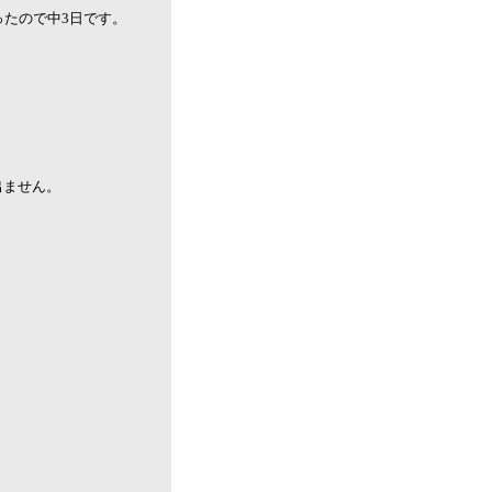
ったので中3日です。
出ません。