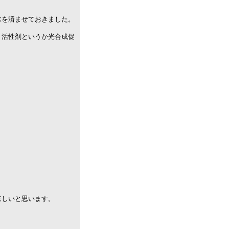
水を済ませておきました。
り活性剤というか光合成促
。
ほしいと思います。