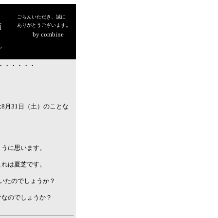
ごらんいただき、誠に
。
頭
ありがとうございます
降
by combine
っている
シ
・・・・・・・
8月31日（土）のことな
ように思います。
これは夏芝です。
いたのでしょうか？
けなのでしょうか？