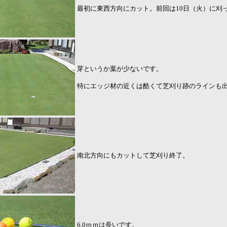
最初に東西方向にカット。前回は10日（火）に刈
芽というか葉が少ないです。
特にエッジ材の近くは酷くて芝刈り跡のラインも
南北方向にもカットして芝刈り終了。
6.0ｍｍは長いです。