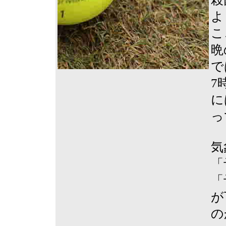
よ
こ
晩
で
7
に
っ
気
「
「
が
の