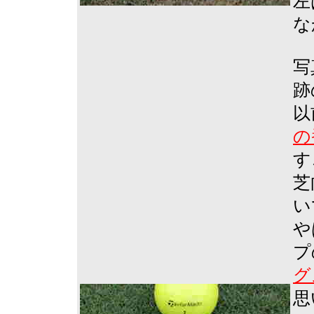
左
な
写
跡
以
の
す
芝
い
や
プ
グ
思