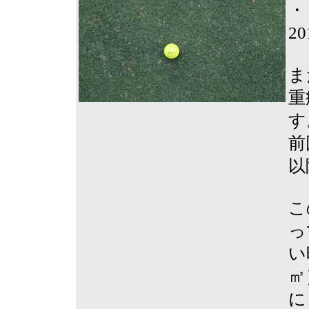
・
2
ま
重
す
前
以
こ
っ
い
㎡
に