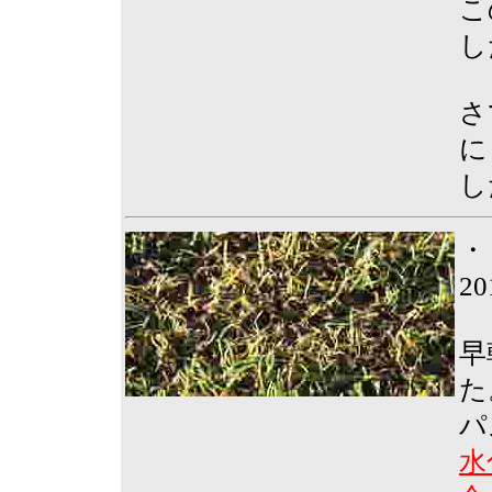
こ
し
さ
に
し
・
2
早
た
パ
水