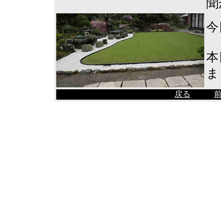
聞
今
本
ま
戻る