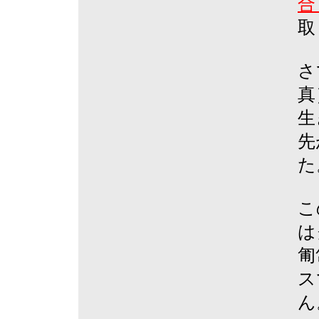
合
取
さ
真
生
先
た
こ
は
匍
ス
ん