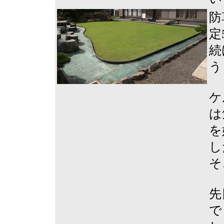
防
定
続
う
ケ
は
を
し
そ
先
で