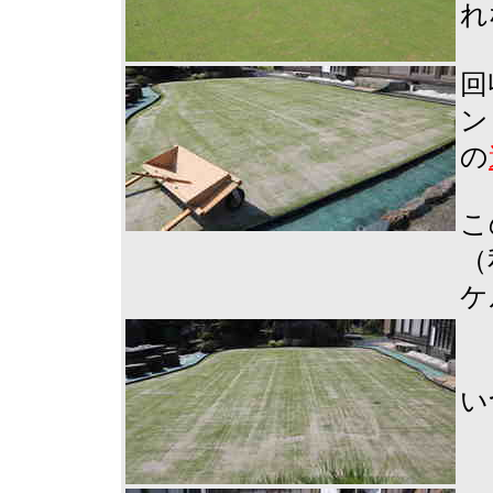
れ
回
ン
の
こ
（
ケ
い