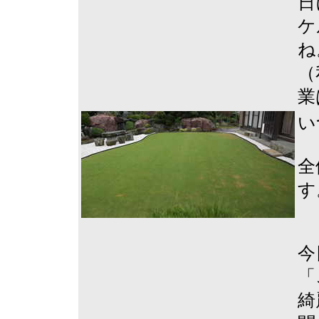
日
ケ
ね
（
業
い
全
す
今
「
綺