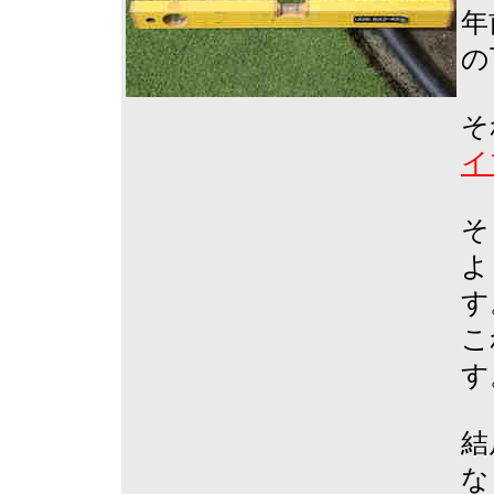
年
の
そ
イ
そ
よ
す
こ
す
結
な