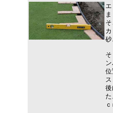
エ
ま
そ
カ
砂
そ
ン
位
ス
後
た
ｃ