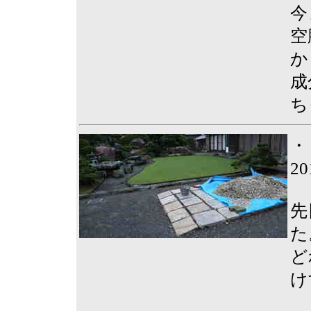
今
空
か
成
ち
・
2
先
た
ど
け