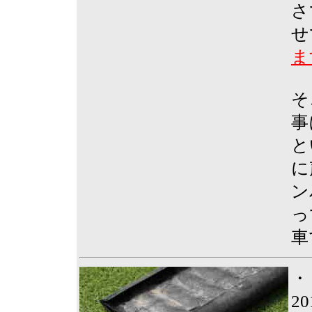
さ
せ
ま
そ
事
と
に
ン
っ
車
・
2