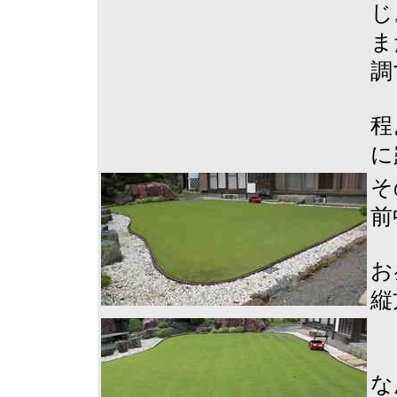
じ
ま
調
程
に
そ
前
お
縦
な