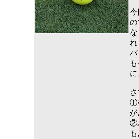
今
の
な
れ
バ
も
に
さ
①
が
②
も