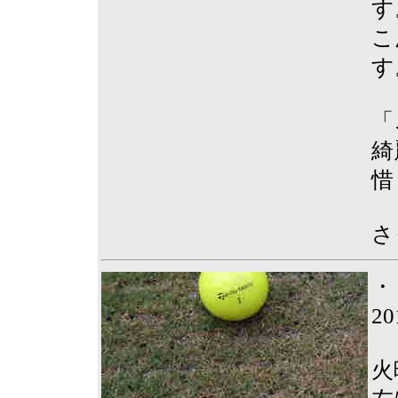
す
こ
す
「
綺
惜
さ
・
2
火