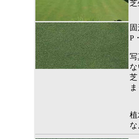
芝
固
P
写
な
芝
ま
植
な