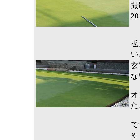
撮
2
拡
い
玄
な
オ
た
で
ゃ