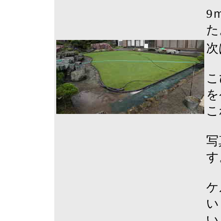
9
た
次
こ
を
こ
写
す
ケ
い
い