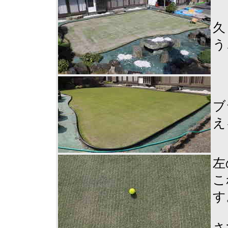
久
う
ブ
え
左
こ
す
さ