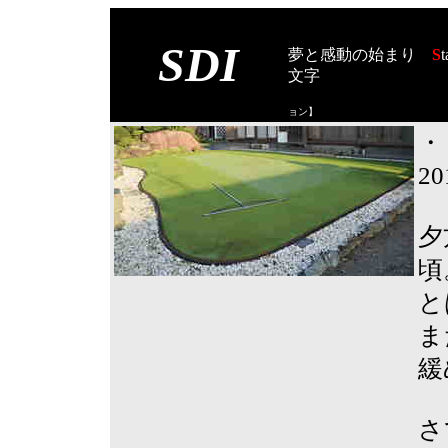
SDI
夢と感動の始まり
S
t
文字
【スタート オブ
ョン
】
・
2
夕
頃
と
ま
緩
さ