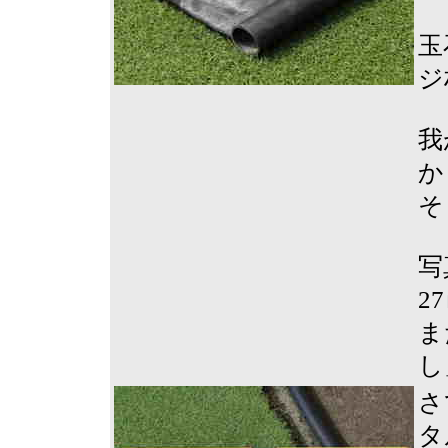
玉
ジ
我
か
そ
写
2
ま
し
さ
タ