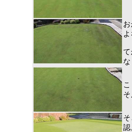
お
よ
て
な
こ
そ
そ
認