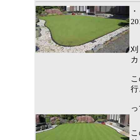
・
2
刈
カ
こ
行
っ
こ