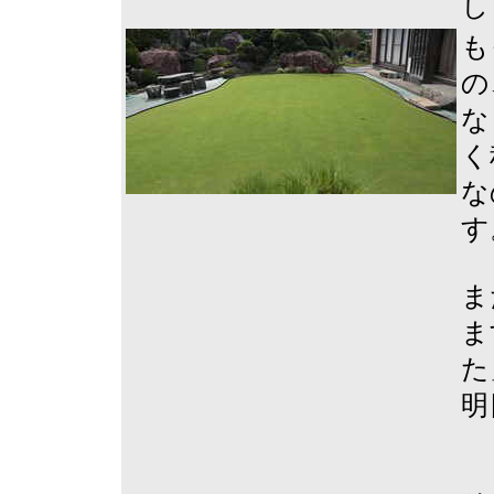
し
も
の
な
く
な
す
ま
ま
た
明