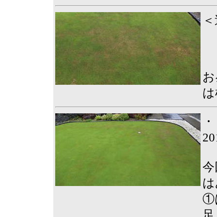
＜
お
は
・
2
今
は
①
足