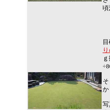
頃
目
り
ｇ
÷
そ
か
写