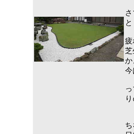
さ
と
疲
芝
か
今
っ
り
ち