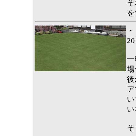
そ
を
・
2
一
場
後
ア
い
い
そ