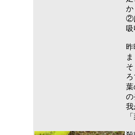
か
②
吸
昨
ま
そ
ろ
葉
の
我
「
殺