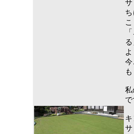
サ
ち
こ
「
る
よ
今
も
私
で
キ
サ