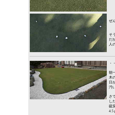
ぜ
そ
だ
人
・・
朝
木
日
汚
さ
し
硫安
4.