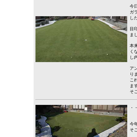
今
ガ
し
目
ま
本
く
し
ア
り
こ
ま
そ
・・
今
そ