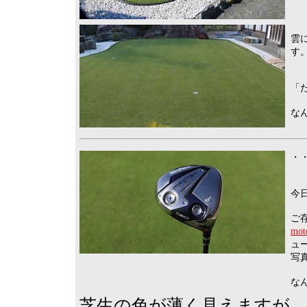
雲
す
「
な
・・
今
ご
m
ュ
写
な
芝生の色が薄く見えますが、