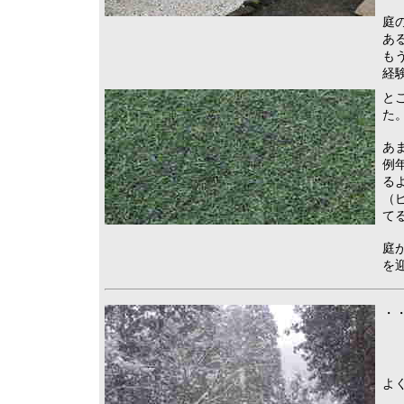
庭
あ
も
経
と
た
あ
例
る
（
て
庭
を
・・
よ