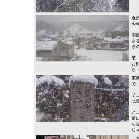
近
今
南
氷
県
芝
お
ら
東
で
そ
北
と
富
ち
じ
こ