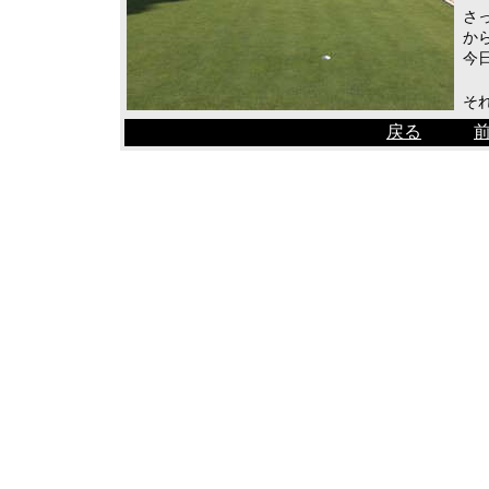
さ
か
今
そ
戻る