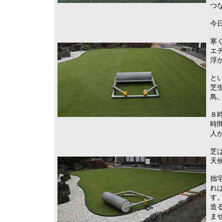
つ
今
寒
エ
浮
と
芝
鳥
８
時
人
芝
天
拙
れ
す
造
ま