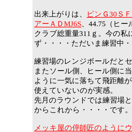
出来上がりは、
ピンＧ30Ｓ
アーＡＤMJ6S
、44.75（ヒー
クラブ総重量311ｇ。今の
ず・・・・ただいま練習中・
練習場のレンジボールだと
またソール側、ヒール側に
ように一気に落ちて飛距離
使えていないのが実感。
先月のラウンドでは練習場と
からこれから・・・・です
メッキ屋の倅師匠のように