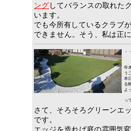
ング
してバランスの取れた
います。
でも今所有しているクラブ
できません。そう、私は正
・・
年
う
本
る
よ
っ
さて、そろそろグリーンエ
です。
エッジを造れば庭の雰囲気変