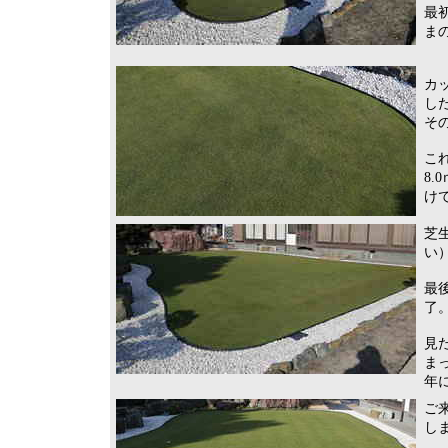
最
ま
カ
し
そ
こ
8
け
芝
い
最
了
見
ま
年
ご
し