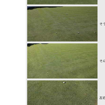
そ
そ
左