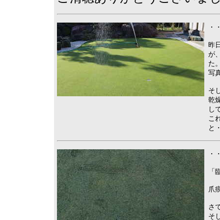
・・
昨
が
た
写
そ
乾
し
こ
と
・・
「
爪
さ
そ