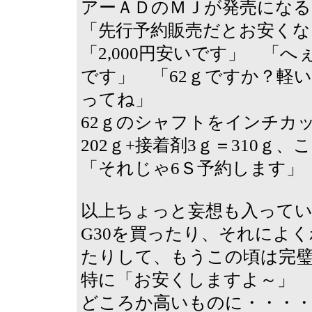
アーＡＤのＭＪが発売になる
「先行予約販売だとお安く
「2,000円安いです」 「へ
です」 「62ｇですか？軽
ってね」
62ｇのシャフトをインチカッ
202ｇ+接着剤3ｇ＝310
「それじゃ6Ｓ予約します」
以上ちょっと妄想も入って
G30を買ったり、それによ
たりして、もうこの頃は完
特に「お安くしますよ～」 
どころか高いものに・・・