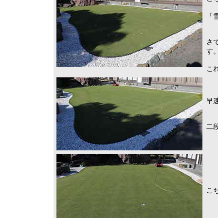
「
さ
す
こ
早
二
こ