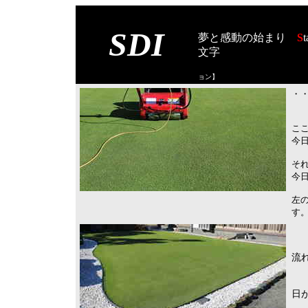
SDI
夢と感動の始まり
S
t
文字
【スタート オブ
ョン
】
・・
こ
今
そ
今日
左
す
流
日