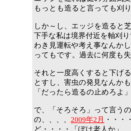
もっとも造ると言っても刈
しか～し、エッジを造ると
下手な私は境界付近を軸刈り
わき見運転や考え事なんかし
ってもです。過去に何度も失
それと一度高くすると下げ
とすし、害虫の発見なんかも
「だったら造るの止めろよ
で、「そろそろ」って言う
の、、、、
2009年2月
・・・
ど・・・・「ぼけ老人か」