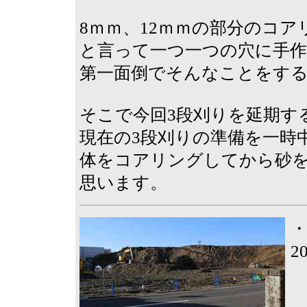
8ｍｍ、12ｍｍの部分のコ
と言って一つ一つの穴に手
第一面倒でそんなことをす
そこで今回3段刈りを延期す
現在の3段刈りの準備を一時中
体をコアリングしてから砂
思います。
2