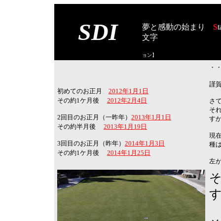
SDI
夢と感動の始まり
S
t
文字
【スタート オブ
ョン
】
・・
謹
初めてのお正月
2012年1月1日
その約1ケ月後
2012年2月4日
さ
そ
2回目のお正月（一昨年）
2013年1月1日
す
その約半月後
2013年1月19日
現在
3回目のお正月（昨年）
2014年1月3日
種
その約1ケ月後
2014年1月25日
左