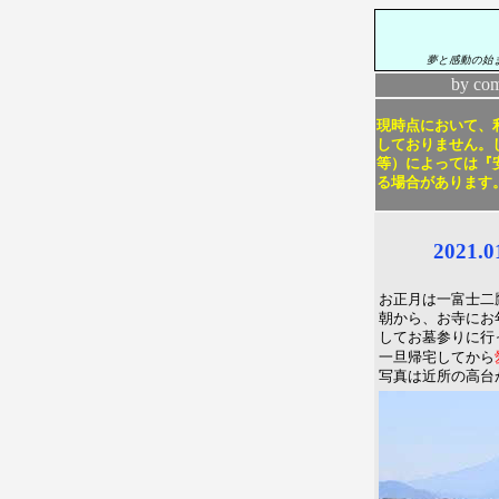
夢と感動の始
by co
現時点において、利
しておりません。し
等）によっては『
る場合があります
2021.
お正月は一富士二
朝から、お寺にお
してお墓参りに行
一旦帰宅してから
写真は近所の高台