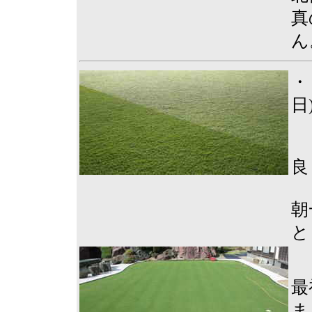
真
ん
・
日
良
朝
と
最
ま