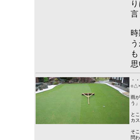
り
言
時
う
も
思
・・
○△
雨が
う」
とこ
カス
そこ
問わ