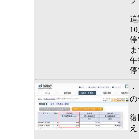
プ
追
1
停
ま
午
停
・
の
復
え