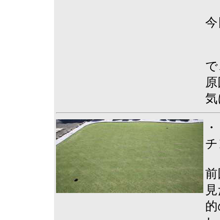
今
で
原
気
・
チ
前
見
的