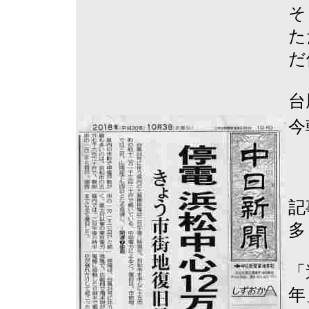
そ
た
だ
台
今
記
多
「
年