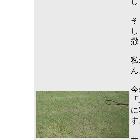
し
そ
し
撒
私
ん
今
「
に
す
サ