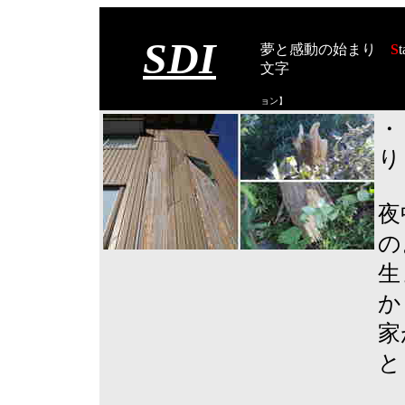
SDI
夢と感動の始まり
S
t
文字
【スタート オブ
ョン
】
・
り
夜
の
生
か
家
と