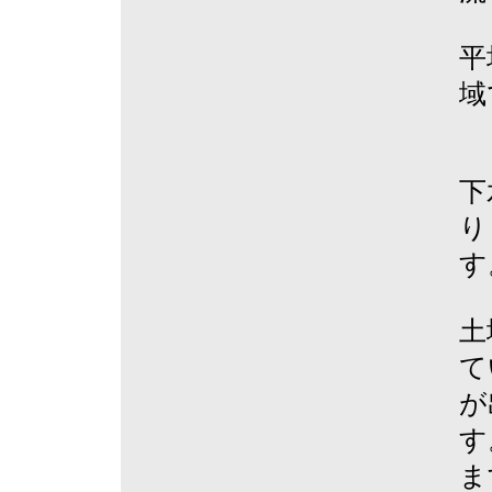
平
域
下
り
す
土
て
が
す
ま