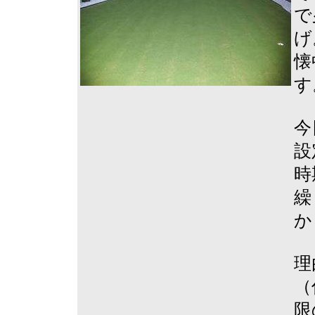
で
げ
懐
す
今
設
時
繰
か
理
（
限