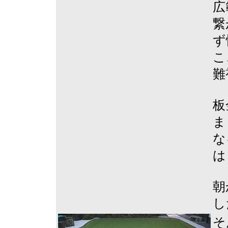
広
繋
ず
こ
難
板
ま
な
は
朝
し
そ