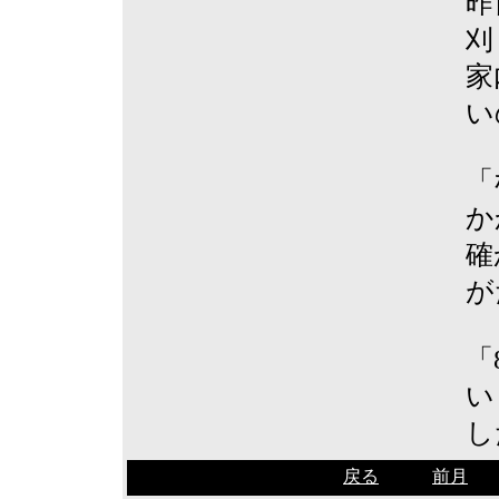
昨
刈
家
い
「
か
確
が
「
い
し
戻る
前月