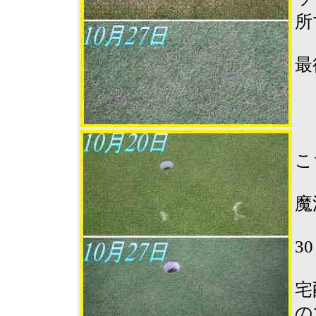
所
最
こ
魔
3
宅
の