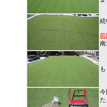
続
前
南
も
今
た