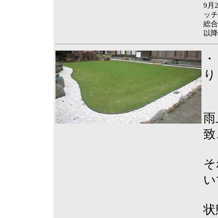
9月
ッ
総合
以降
・
り
雨
致
そ
い
状