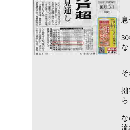
息
3
な
そ
拙
ら
な
流