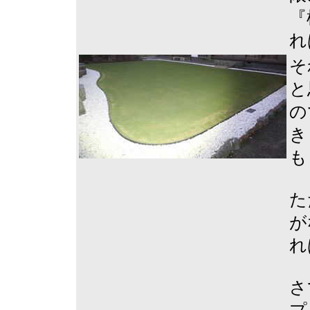
『
れ
そ
と
の
き
も
た
が
れ
さ