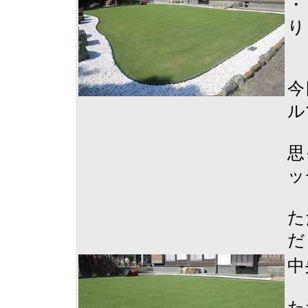
・
り
今
ル
思
ッ
た
だ
中
た