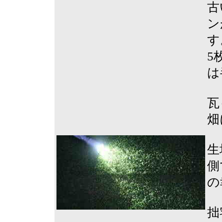
古
ン
す
5
は
瓦
畑
生
側
の
拙