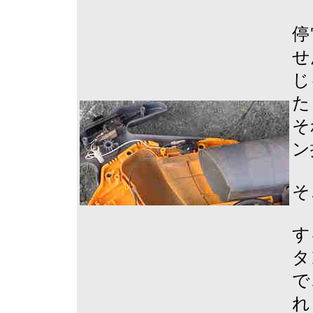
停
せ
じ
た
そ
ン
そ
す
タ
で
れ