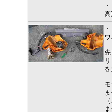
・
高
・
ワ
先
リ
を
モ
ま
（
ま