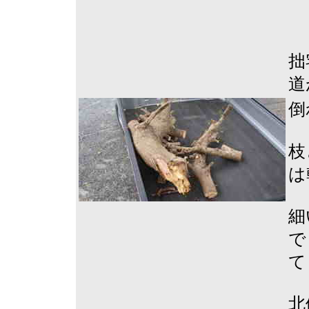
拙
道
倒
枝
は
細
で
て
北