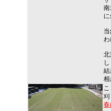
南
に
当
わ
北
し
結
相
こ
刈
春