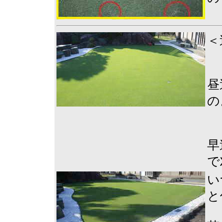
＜
昼
の
早
で
い
と