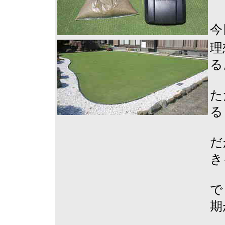
今
理
る
た
る
だ
き
で
期