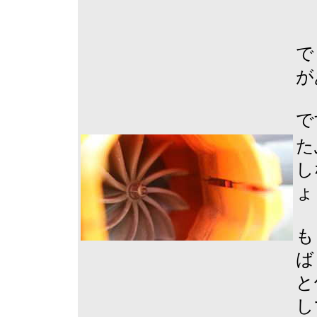
で
が
で
た
し
ょ
も
ば
と
し