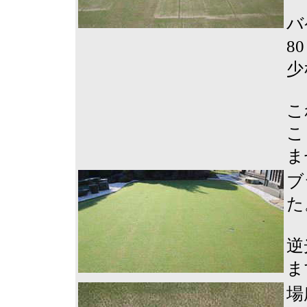
バ
8
少
こ
こ
ま
ブ
た
逆
ま
場