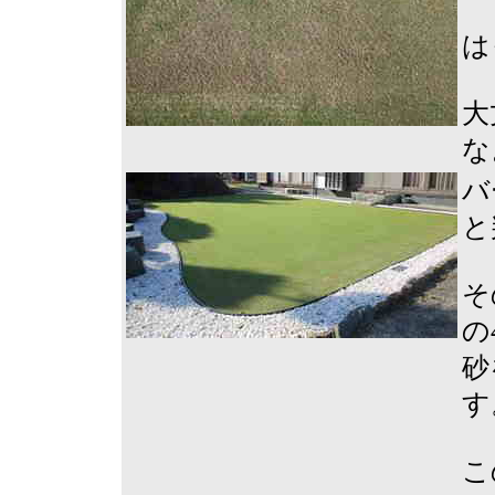
は
大
な
バ
と
そ
の
砂
す
こ