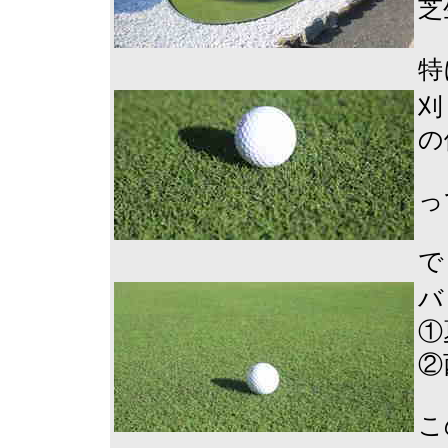
芝
特
刈
の
っ
で
バ
①
②
こ