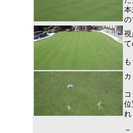
本
の
視
て
も
カ
コ
位
れ
こ