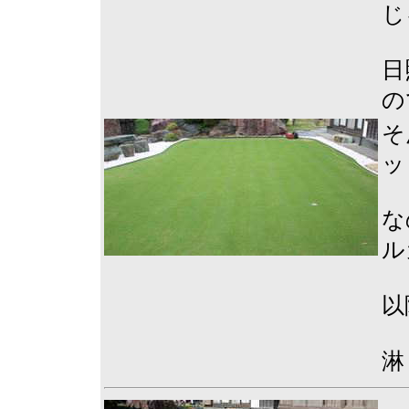
じ
日
の
そ
ッ
な
ル
以
淋