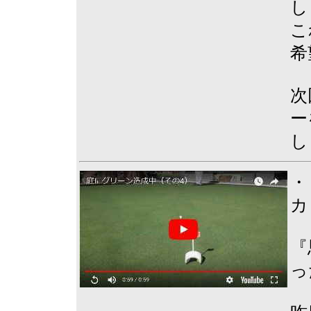
し
こ
希
次
ー
し
・
カ
『
っ