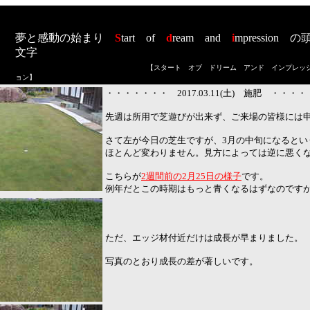
夢と感動の始まり
S
tart
of
d
ream
and
i
mpression
の
文字
【スタート オブ ドリーム アンド インプレッ
ョン
】
・・・・・・・ 2017.03.11(土) 施肥 ・・・
先週は所用で芝遊びが出来ず、ご来場の皆様には
さて左が今日の芝生ですが、3月の中旬になるとい
ほとんど変わりません。見方によっては逆に悪く
こちらが
2週間前の2月25日の様子
です。
例年だとこの時期はもっと青くなるはずなのです
ただ、エッジ材付近だけは成長が早まりました。
写真のとおり成長の差が著しいです。