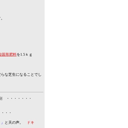
す。
大粒固形肥料
を1.5ｋｇ
だらな芝生になることでし
浸透剤 ・・・・・・・
・・・・
？」
と天の声。
ドキ