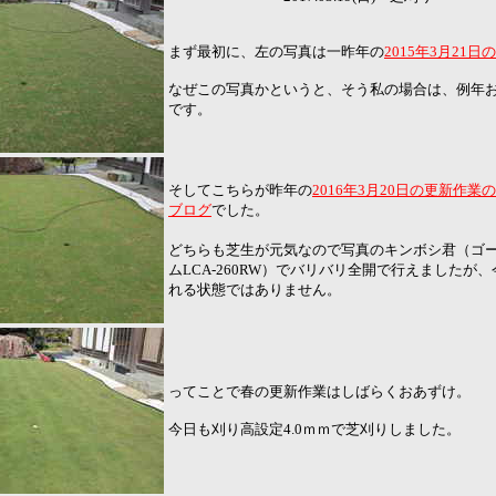
まず最初に、左の写真は一昨年の
2015年3月21
なぜこの写真かというと、そう私の場合は、例年
です。
そしてこちらが昨年の
2016年3月20日の更新作業の
ブログ
でした。
どちらも芝生が元気なので写真のキンボシ君（ゴー
ムLCA-260RW）でバリバリ全開で行えましたが
れる状態ではありません。
ってことで春の更新作業はしばらくおあずけ。
今日も刈り高設定4.0ｍｍで芝刈りしました。