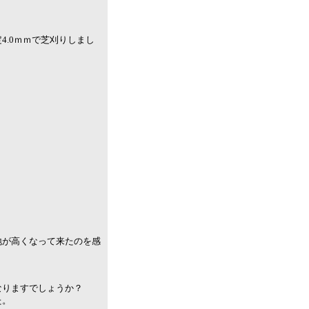
4.0ｍｍで芝刈りしまし
。
地が高くなって来たのを感
なりますでしょうか？
た。