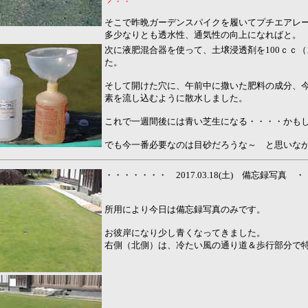
そこで昨晩ガーデンスパイクを履いてプチエアレ
多少なりとも透水性、通気性の向上になればと。
次に液肥混合器を使って、土壌浸透剤を100ｃｃ（1
た。
そして開けた穴に、午前中に撒いた肥料の成分、
素を流し込むように散水しました。
これで一週間後には青い芝生になる・・・・かも
でも今一番必要なのは目砂だろうな～ と思いな
・・・・・・・ 2017.03.18(土) 備忘録写真 
所用により今日は備忘録写真のみです。
お彼岸になり少し青くなってきました。
右側（北側）は、冷たい風の通り道＆歩行部分で