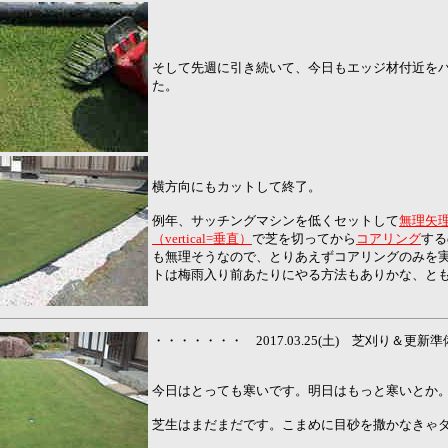
そして先週に引き続いて、今日もエッジ材付近を
た。
横方向にもカットして終了。
例年、サッチングマシンを低くセットして
無理矢
（vertical=垂直）
で芝を切ってから
コアリング
する
も無理そうなので、とりあえずコアリングのみを
トは梅雨入り前あたりにやる方法もありかな、と
・・・・・・・ 2017.03.25(土) 芝刈り＆更
今日はとっても寒いです。明日はもっと寒いとか
芝生はまだまだです。こまめに目砂を撒かなきゃ