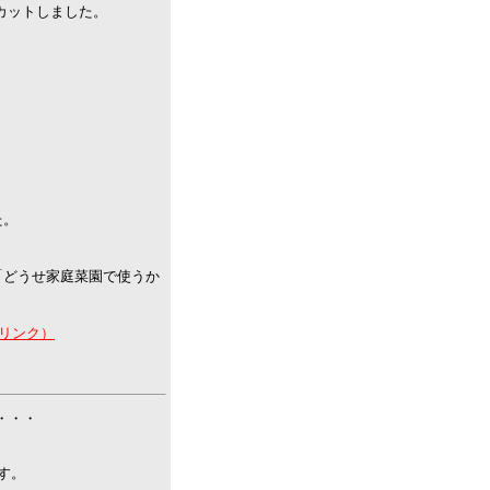
カットしました。
た。
「どうせ家庭菜園で使うか
へリンク）
・・・・
す。