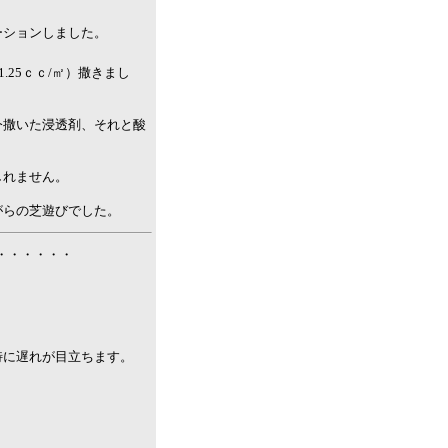
ーションしました。
.25ｃｃ/㎡）撒きまし
今撒いた浸透剤、それと酸
しれません。
がらの芝遊びでした。
・・・・・・・
特に遅れが目立ちます。