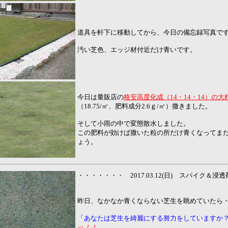
道具を軒下に移動してから、今日の備忘録写真で
汚い芝色、エッジ材付近だけ青いです。
今日は量販店の
格安高度化成（14・14・14）の
（18.75/㎡、肥料成分2.6ｇ/㎡）撒きました。
そして小雨の中で変態散水しました。
この肥料が効けば撒いた粒の所だけ青くなってま
ょう。
・・・・・・・ 2017.03.12(日) スパイク＆
昨日、なかなか青くならない芝生を眺めていたら
「あなたは芝生を綺麗にする努力をしていますか
ッ
！！