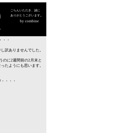
ごらんいただき、誠に
。
頭
ありがとうございます
降
by combine
っている
シ
・・・・
申し訳ありませんでした。
うのに2週間前の2月末と
なったようにも思います。
が・・・・