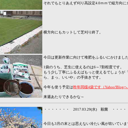
それでもとりあえず刈り高設定4.0ｍｍで縦方向に
横方向にもカットして芝刈り終了。
今日は更新作業に向けて堆肥をふるいにかけまし
1袋のうち、芝生に使えるのは6～7割程度です。
もう少し丁寧にふるえばもっと使えるでしょうが
ら、まっ、いいや」の手抜きです。
今年も使う予定は
昨年同様4袋です（Yahoo!Blog
来週あたりできるかな～
・・・・・・・ 2017.03.29(水) 殺菌 ・・・
今日も3月の末とは思えない冷たい風が吹いていま