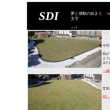
SDI
夢と感動の始まり
S
t
文字
【スタート オブ
ョン
】
・・
今日
気が
よう
また
一週
芝生
同じ