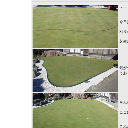
・・
今日
刈り
芝生
気が
うあ
そん
ここ
これ