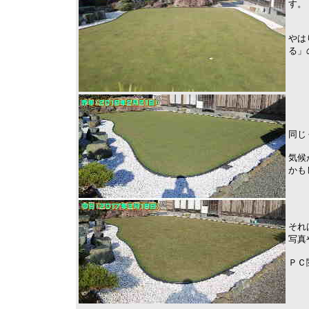
す。
やは
る」
同じ
気候
かも
それ
写真
ＰＣ