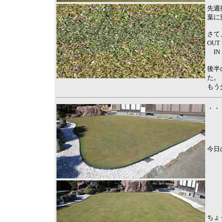
先週
葉に
さて
OUT 
IN －
後半
た。
もう
・・
今日
ちょ