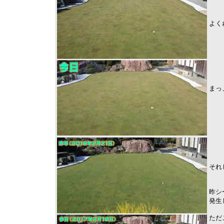
よく
まっ
それ
昨シ
発生
ただ