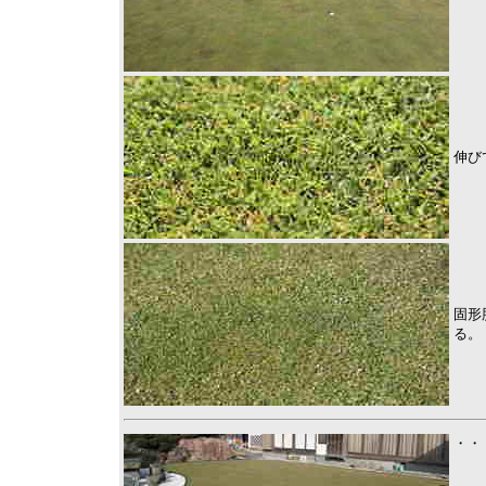
伸び
固形
る。
・・