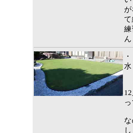
が
て
練
ん
・
水
1
っ
な
し