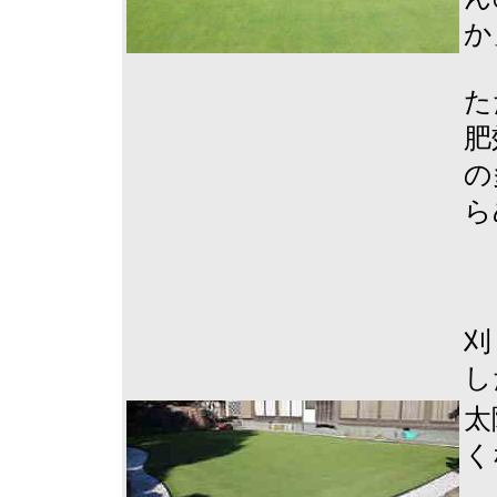
か
た
肥
の
ら
刈
し
太
く