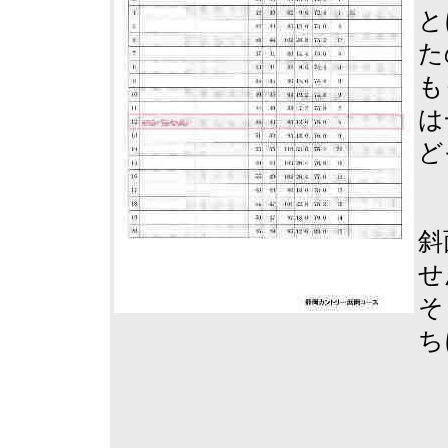
と
た
も
は
ど
斜
せ
そ
ち