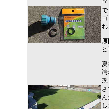
㎡
で
ゴ
れ
原
と
夏
濡
換
さ
ん
し