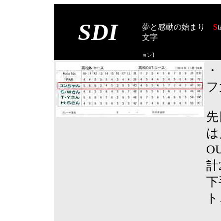
SDI
夢と感動の始まり
S
t
文字
【スタート オブ
ョン
】
・
フ
先
は
O
計
下
ト