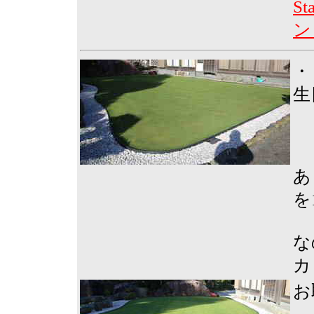
St
ン
・
生
あ
を
な
カ
お