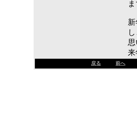
ま
新
し
思
来
戻る
前へ