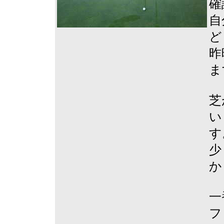
確
自
ど
昨
ま
芝
い
す
少
か
一
フ