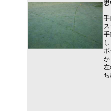
思
手
ス
手
し
ボ
か
左
ち