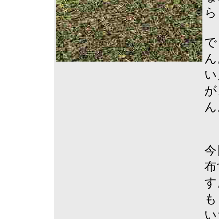
ら
で
ん
い
が
ん
今
布
す
も
い