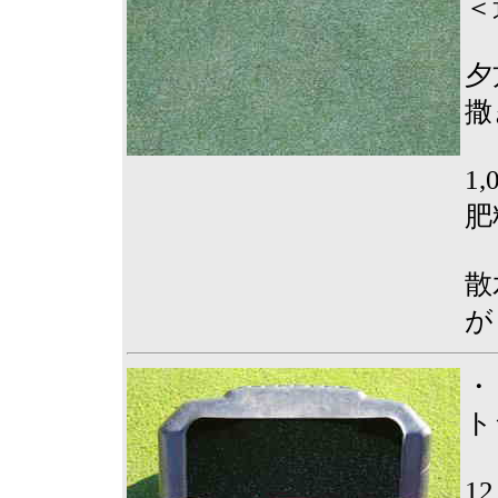
＜
夕
撒
1
肥
散
が
・
ト
1