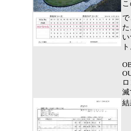
こ
で
た
い
ト
O
OU
ロ
滅
結