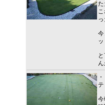
た
こ
っ
今
ッ
と
ん
・
テ
今