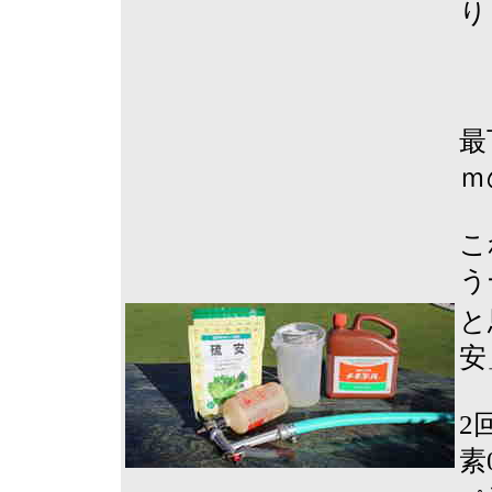
り
最
ｍ
こ
う
と
安
2
素