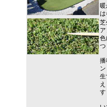
暖
は
芝
ア
色
つ
播
ン
生
え
す
い