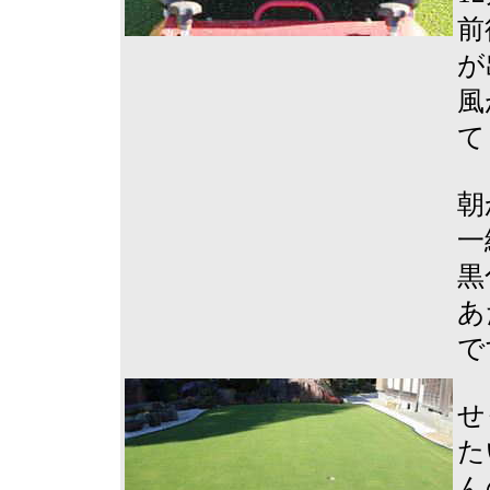
前
が
風
て
朝
一
黒
あ
で
せ
た
ん