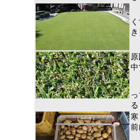
く
き
原
中
っ
る
寒
前