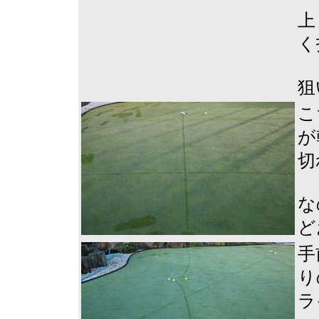
上
く
狙
こ
が
切
な
ど
手
り
ラ