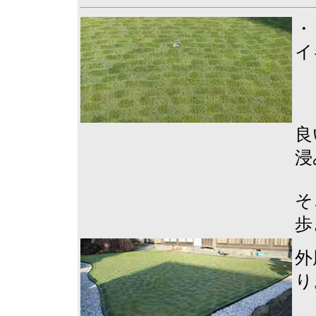
・
イ
良
浸
そ
歩
外
り