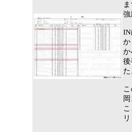
ま
強
I
か
か
後
た
こ
岡
こ
リ