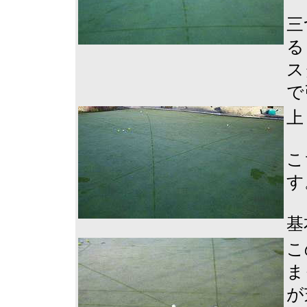
三
る
ス
で
上
こ
す
基
こ
ま
が