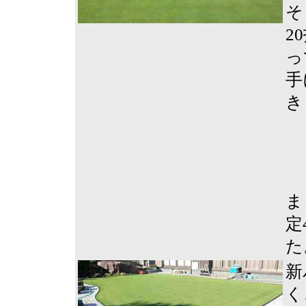
そ
2
っ
手
き
ま
定
た
新
く