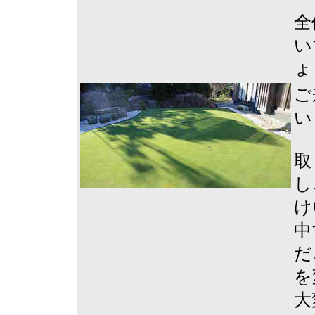
全
い
ょ
ご
い
取
し
け
中
だ
を
大