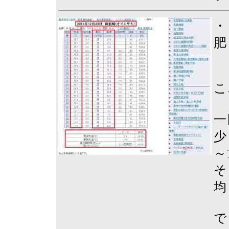
・
肥
こ
一
少
～
そ
均
で