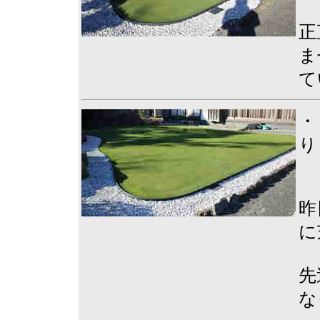
正
ま
て
・
り
昨
に
先
な