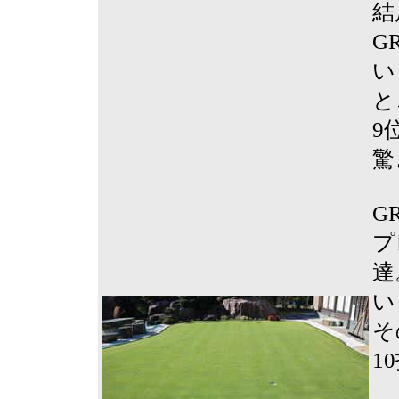
結
G
い
と
9
驚
G
プ
達
い
そ
1