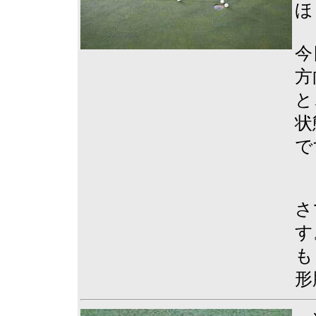
ほ
今
方
と
状
で
さ
す
も
形