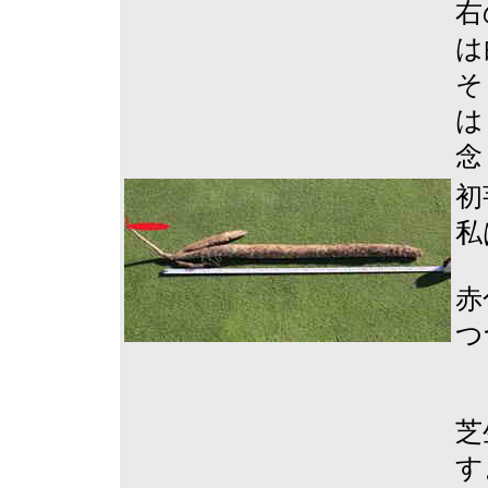
右
は
そ
は
念
初
私
赤
つ
芝
す