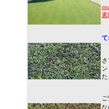
m
素
て
さ
ン
た
ご
な