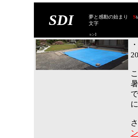
SDI
夢と感動の始まり
S
t
文字
【スタート オブ
ョン
】
2