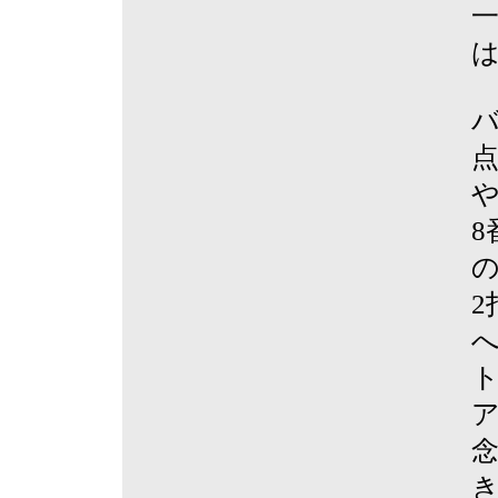
は
へ
ア