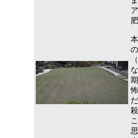
（
殺
思