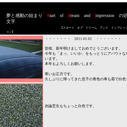
夢と感動の始まり
S
tart
of
d
ream
and
i
mpression
の
文字
【スタート オブ ドリーム アンド インプレッ
ョン
】
・・・・・・・ 2011.01.02 ・・・・・・・
皆様、新年明けましておめでとうございます。
今年も「まっ、いいか」をもっとうにアバウトな
います。
本年もよろしくお願いします。
寒いお正月です。
久しぶりに帰ってきた息子の青色の車も霜で白色
勿論芝生もちょっと白色です。