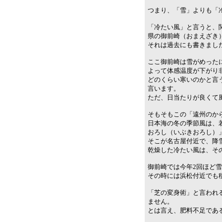
つまり、「雪」よりも「
「冷たい風」と言うと、
県の御前崎（おまえざき
それは過去にも書きまし
ここ御前崎は雪がめった
よって体感温度が下がり
どのくらい寒いのかと言
言います。
ただ、日当たりが良くて
そもそもこの「遠州のか
日本海の冬の季節風は、
おろし（いぶきおろし）
そこが名古屋付近で、降
乾燥した冷たい風は、そ
御前崎では今年2回ほど
その時には浜松付近でも
「芝の変身術」と言われ
ません。
とは言え、肥料不足であ