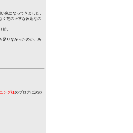
汚い色になってきました。
なく芝の正常な反応なの
り前。
も足りなかったのか、あ
ニング様
のブログに次の