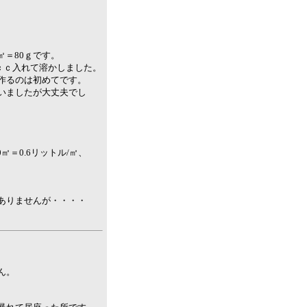
。
/㎡＝80ｇです。
0ｃｃ入れて溶かしました。
作るのは初めてです。
いましたが大丈夫でし
、
0㎡＝0.6リットル/㎡、
ありませんが・・・・
ん。