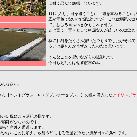
に耐え忍んで頑張っています。
1月に入り、日を追うごとに、週を重ねるごとに
庭が青色でないのは残念ですが、これは病気では
で、むしろ喜ぶべきかもしれません。
とは言え、青々として綺麗な方が嬉しいのは当た
秋に肥料をたくさん撒いたつもりでしたがそれで
るいは撒き方がまずかったのだと思います。
そんなことを思いながらの撮影です。
今日も芝刈りはせず散水のみ。
めんなさい）
ん【ベントグラス 007（ダブルオーセブン）】の種を購入した
アイリスプラ
。
冷たい風による消耗の様です。
が消耗が少ないのです。
陽光も意外と通過します。
が少ないことに加え、放射冷却による低温と冷たい風が日々の条件です。