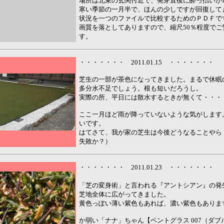
場所は北東の玄関付近で、発芽直後に酔っ払いが
寒い季節の一月半で、ほんの少しですが回復して
状況を一つのファイルで比較するためのＰＤＦで
画質を落としてありますので、縮尺50％程度で
す。
・・・・・・・ 2011.01.15 ・・・・・・・
芝生の一部が茶色になってきました。まるで休眠
多分水不足でしょう。根も短いだろうし。
実際の所、平日には散水するときが無くて・・・
ここ一月ほど雨が降っていないような気がします
いです。
はてさて、我が家の芝生は今後どうなることやら
失敗か？）
・・・・・・・ 2011.01.23 ・・・・・・・
「芝の変身術」と言われる『アントシアン』の発
芝地全体に広がってきました。
黄色っぽい薄い紫色もあれば、濃い紫色もありま
か弱い「ナナ」ちゃん【ベントグラス 007（ダ