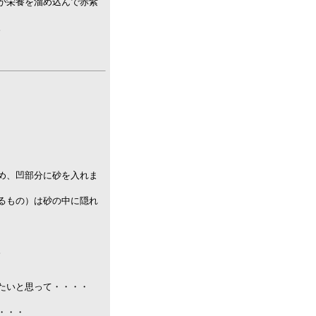
が栄養を溜め込んで赤紫
。
め、凹部分に砂を入れま
るもの）は砂の中に隠れ
。
たいと思って・・・・
・・・