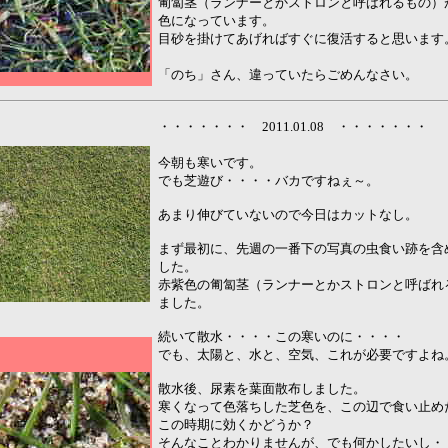
匍匐茎（ランナーとかストロンと呼ばれるもの）
色になっています。
目砂を掛けてあげればすぐに復活すると思います
「のち」さん、違っていたらごめんなさい。
・・・・・・・ 2011.01.08 ・・・・・・・
今朝も寒いです。
でも芝遊び・・・・バカですねぇ～。
あまり伸びていないので今日はカットなし。
まず最初に、先週の一番下の写真の虫食い跡を含
した。
赤紫色の匍匐茎（ランナーとかストロンと呼ばれ
ました。
続いて散水・・・・この寒いのに・・・・
でも、太陽と、水と、空気、これが必要ですよね
散水後、尿素を葉面散布しました。
寒くなって色落ちした芝色を、この辺で食い止め
この時期に効くかどうか？
そんなことわかりませんが、でも何かしたいし・