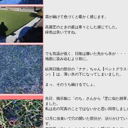
霜が融けて色づくと暖かく感じます。
高麗芝のときの庭は寒々とした感じでした。
緑色は良いですね。
でも気温が低く、日陰は撒いた先から氷が・・・
地面に染み込むより前に。
結局日陰の部分の「ナナ」ちゃん【ベントグラス 
ン）】は、薄い氷の下になってしまいました。
まっ、そのうち融けるでしょ。
先日、掲示板に「のち」さんから『芝に似た雑草
ました。
私は左の写真のことではないかと思い回答しまし
12月に虫食いで穴の開いた部分が、治りかけて
す。