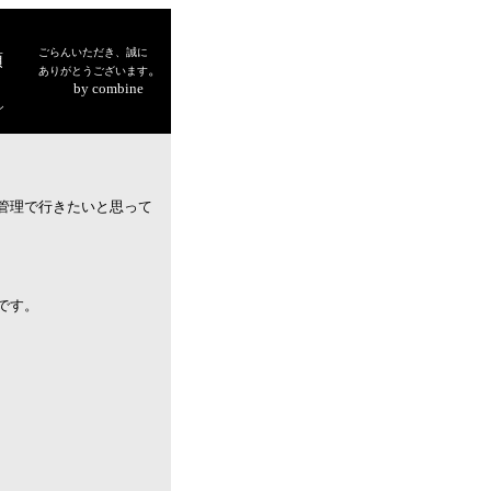
ごらんいただき、誠に
頭
。
ありがとうございます
by combine
シ
管理で行きたいと思って
です。