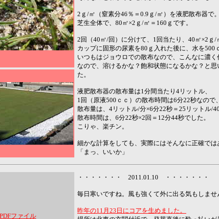
2ｇ/㎡（窒素分46％＝0.9ｇ/㎡）を液肥散布器で
芝生全体で、80㎡×2ｇ/㎡＝160ｇです。
2回（40㎡/回）に分けて、1回当たり、40㎡×2ｇ
カップに固形の尿素を80ｇ入れた後に、水を50
いつもはジョウロでの散布なので、こんなに濃く
なので、溶けるかな？飽和状態になるかな？と思
た。
液肥散布器の散布量は1分間当たり4リットル、
1回（原液500ｃｃ）の散布時間は6分22秒なので
散布量は、4リットル/分×6分22秒＝25リットル/4
散布時間は、6分22秒×2回＝12分44秒でした。
こりゃ、楽チン。
細かな計算をしても、実際にはそんなに正確では
「まっ、いいか」
・・・・・・・ 2011.01.10 ・・・・・・・
毎日寒いですね。風も強くて外に出る気もしませ
昨年の11月23日にコアを生めました。
8.PDFファイル