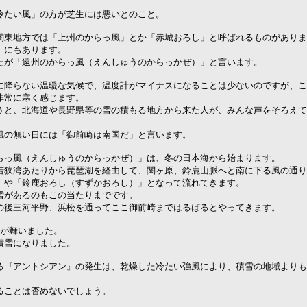
冷たい風」の方が芝生には悪いとのこと。
関東地方では「上州のからっ風」とか「赤城おろし」と呼ばれるものがありま
）にもあります。
たが「遠州のからっ風（えんしゅうのからっかぜ）」と言います。
に降らない温暖な気候で、温度計がマイナスになることは少ないのですが、こ
非常に寒く感じます。
うと、北海道や長野県等の雪の積もる地方から来た人が、みんな声をそろえて
風の無い日には「御前崎は南国だ」と言います。
らっ風（えんしゅうのからっかぜ）」は、冬の日本海から始まります。
若狭湾あたりから琵琶湖を経由して、関ヶ原、鈴鹿山脈へと南に下る風の通り
」や「鈴鹿おろし（すずかおろし）」となって流れてきます。
雪があるのもこの当たりまでです。
の後三河平野、浜松を通ってここ御前崎まではるばるとやってきます。
雪が舞いました。
積雪になりました。
る『アントシアン』の発生は、乾燥した冷たい強風により、積雪の地域よりも
ることは否めないでしょう。