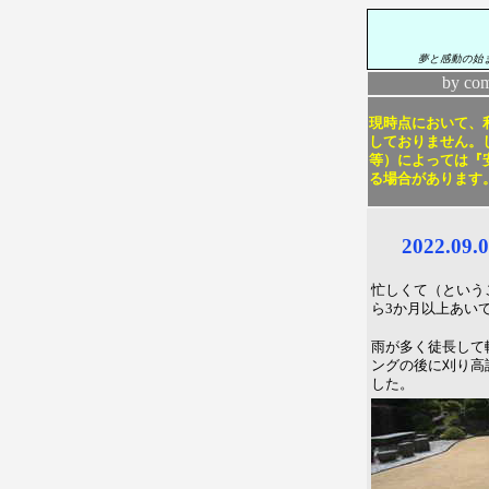
夢と感動の始
by co
現時点において、利
しておりません。し
等）によっては『
る場合があります
2022.0
忙しくて（という
ら3か月以上あい
雨が多く徒長して
ングの後に刈り高
した。