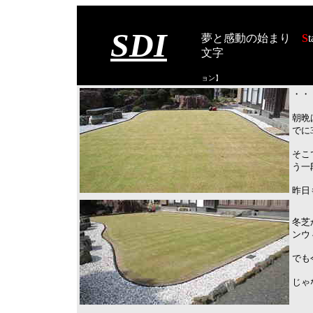
SDI
夢と感動の始まり
S
t
文字
【スタート オブ
ョン
】
・・
朝晩
でに
そこ
う一
昨日
冬芝
ンウ
でも
じゃ