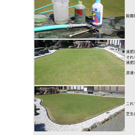
殺菌
液肥
それ
液肥
原液×
これ
芝生