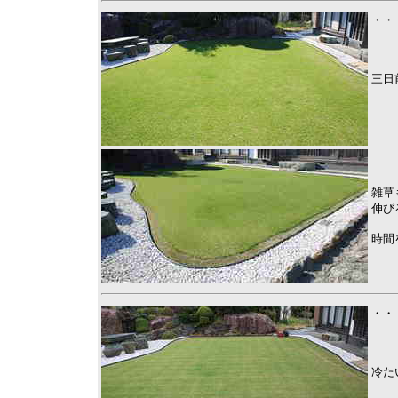
・・
三日
雑草
伸び
時間
・・
冷た