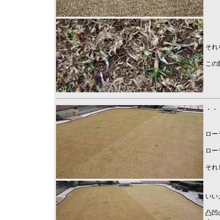
それ
この
・・
ロー
ロー
それ
いい
凸凹