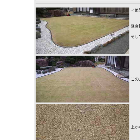
＜追
昼食
そし
この
上か