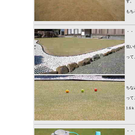
す。
もち
・・
低い
って
ちな
って
1.
・・