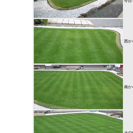
今日
西か
南か
その