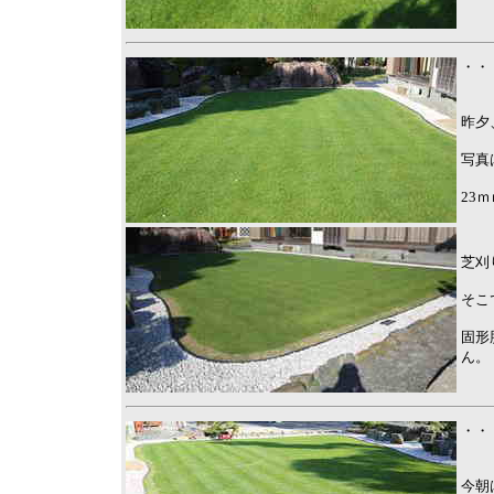
・・
昨夕
写真
23
芝刈
そこ
固形
ん。
・・
今朝