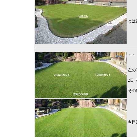
とは
・・
左の
2日
その
今日