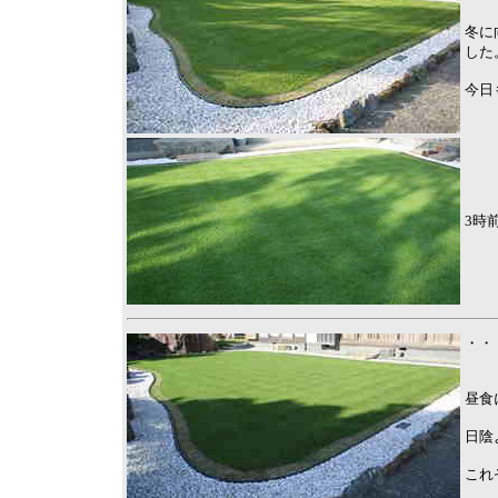
冬に
した
今日
3時
・・
昼食
日陰
これ