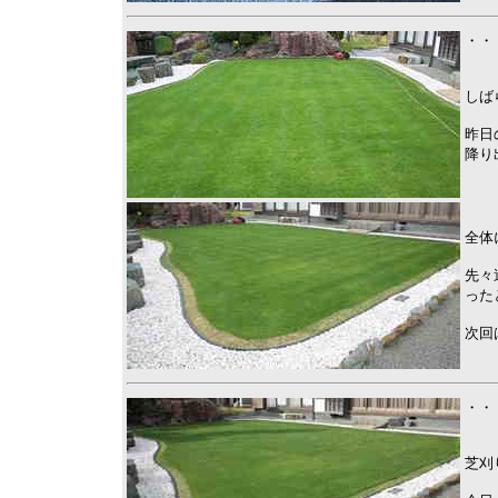
・・
しば
昨日
降り
全体
先々
った
次回
・・
芝刈