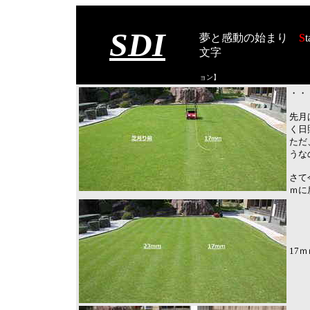
SDI
夢と感動の始まり
S
t
文字
【スタート オブ
ョン
】
・・
先月
く日
ただ
うな
さて
ｍに
17