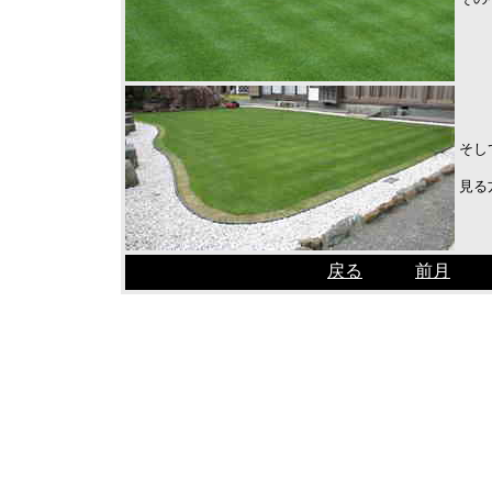
そし
見る
戻る
前月