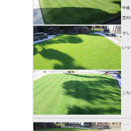
午後
芝刈
そし
いつ
こち
・・