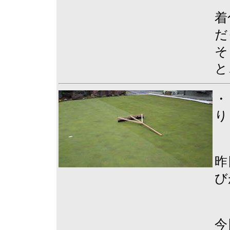
着
だ
そ
と
・
り
昨
び
今