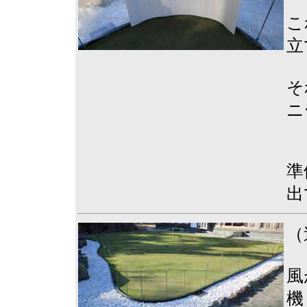
こ
立
そ
ニ
準
出
（
風
機