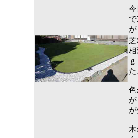
今
で
が
芝
相
ｇ
た
色
が
が
木