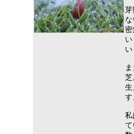
芽
な
密
い
い
ま
芝
生
す
私
て