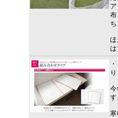
ア
布
ち
ほ
は
・
り
今
す
寒