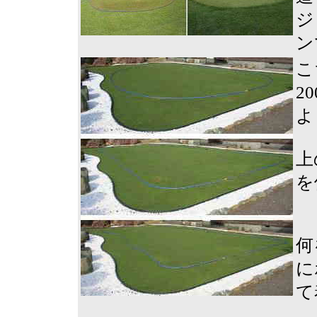
ジ
ン
こ
2
よ
上
を
何
に
て