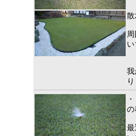
散
周
い
我
り
・
の
最