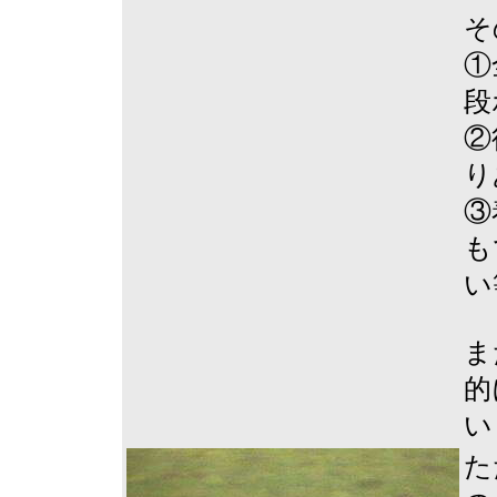
そ
①
段
②
り
③
も
い
ま
的
い
た