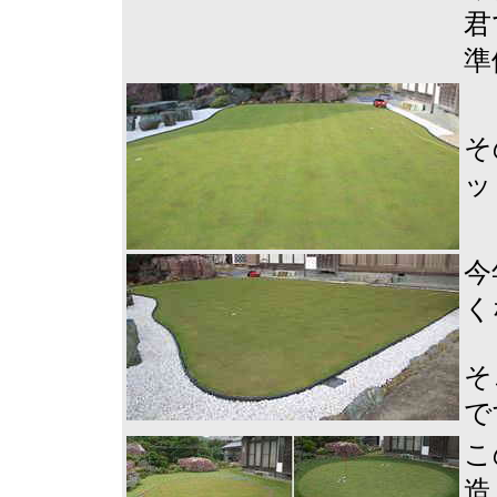
君
準
そ
ッ
今
く
そ
で
こ
造