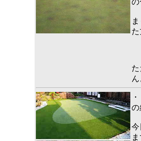
の
ま
た
た
ん
・
の
今
ま