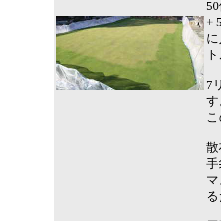
5
+
に
ト
7
す
こ
散
手
マ
る