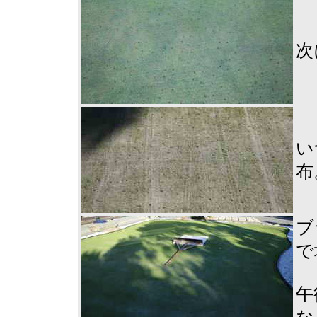
次
い
布
ブ
で
午