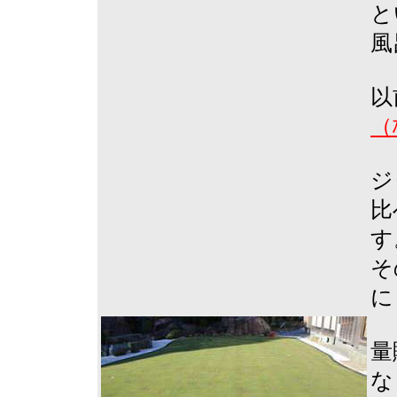
と
風
以
（
ジ
比
す
そ
に
量
な