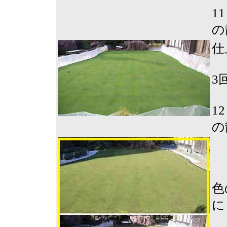
1
の
仕
3
1
の
色
に