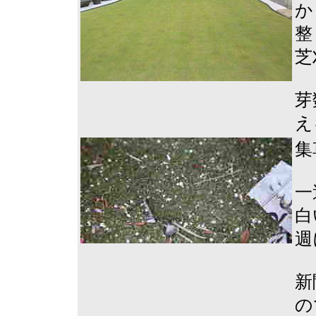
か
整
芝
芽
え
集
一
白
週
新
の