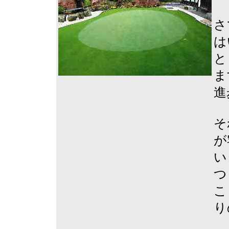
さ
は
と
ま
進
そ
が
い
つ
こ
り