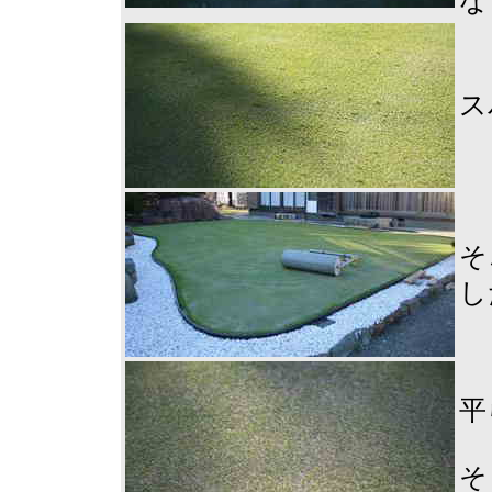
な
ス
そ
し
平
そ