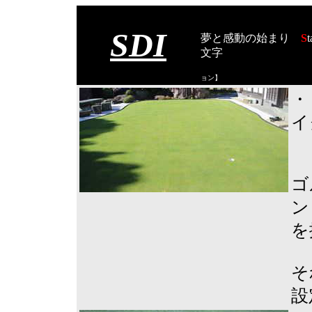
SDI
夢と感動の始まり
S
t
文字
【スタート オブ
ョン
】
・
イ
ゴ
ン
を
そ
設