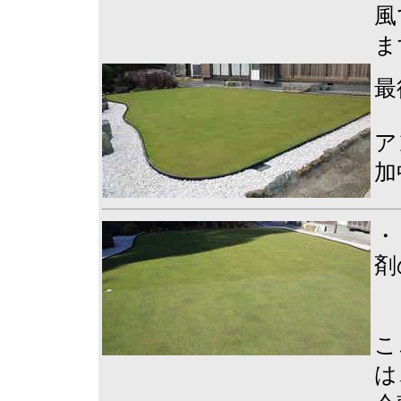
風
ま
最
ア
加
・
剤
こ
は