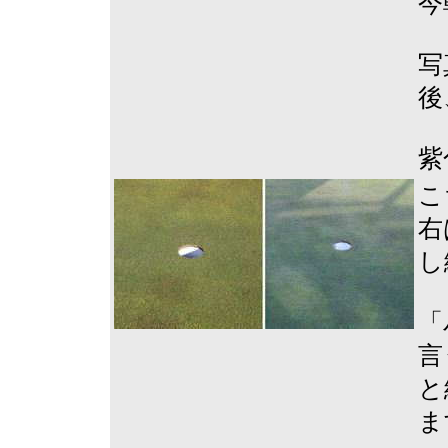
今
写
後
紫
こ
右
し
「
言
と
ま