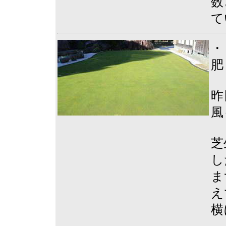
数
て
・
肥
昨
風
芝
し
ま
え
横