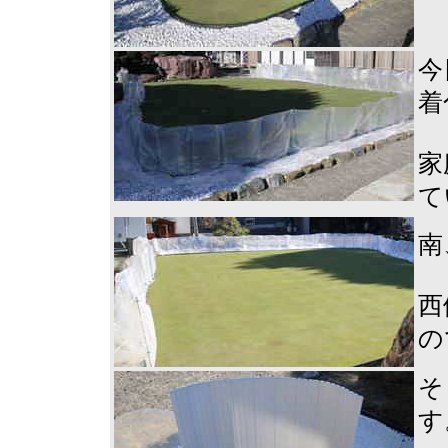
今
着
家
て
南
西
の
そ
す