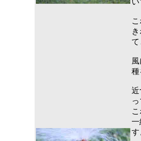
い
こ
き
て
風
種
近
っ
こ
一
す