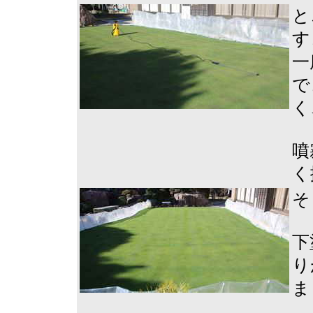
と
す
一
で
く
噴
く
そ
下
り
ま