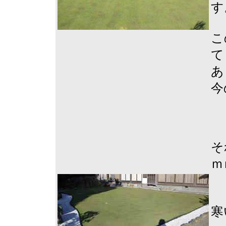
す
こ
て
あ
今
そ
ｍ
寒