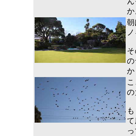
ん
か
朝
ノ
そ
の
か
こ
の
も
て
っ