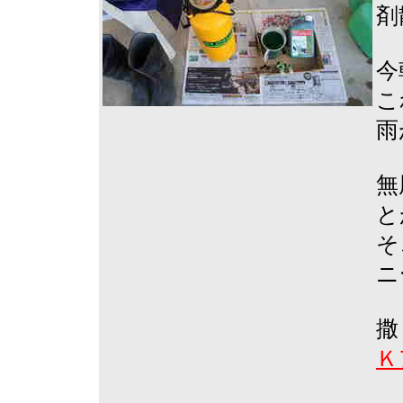
剤
今
こ
雨
無
と
そ
ニ
撒
Ｋ