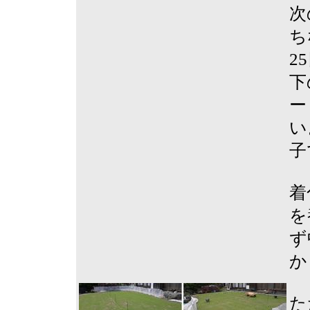
次
ち
2
下
ー
い
子
着
を
ず
か
た