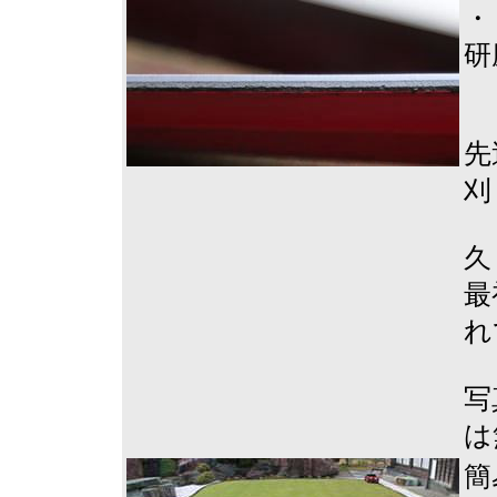
・
研
先
刈
久
最
れ
写
は
簡