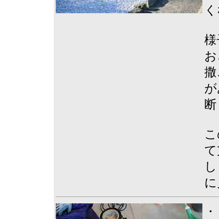
く
様
お
撒
が
断
こ
て
し
に
・