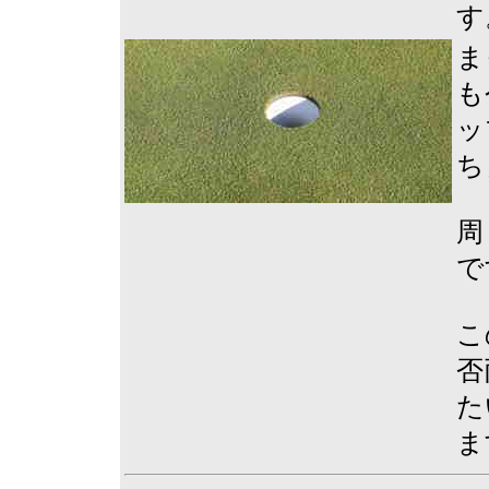
す
ま
も
ッ
ち
周
で
こ
否
た
ま