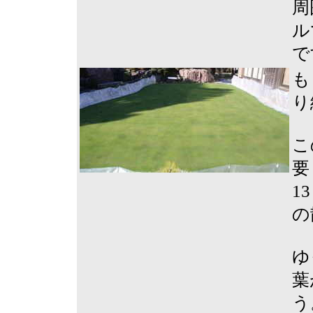
周
ル
で
も
り
こ
要
1
の
ゆ
葉
う