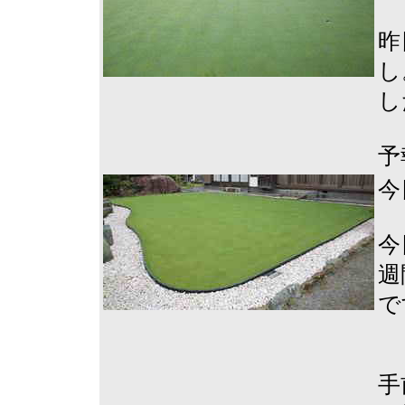
昨
し
し
予
今
今
週
で
手