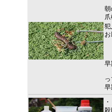
朝
爪
犯
お
早
っ
早
・
殺