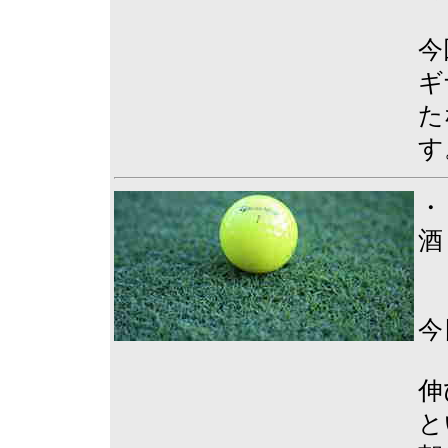
今
ギ
た
す
・
酒
今
伸
と