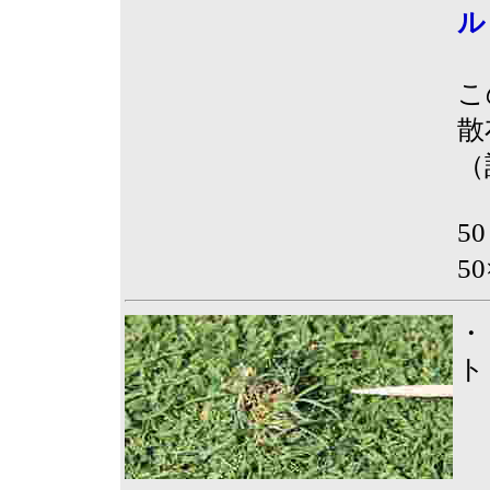
ル
こ
散
（
5
50
・
ト