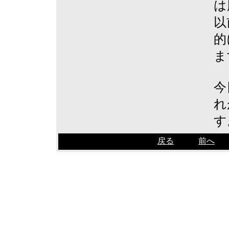
は
以
的
ま
今
れ
す
戻る
前へ