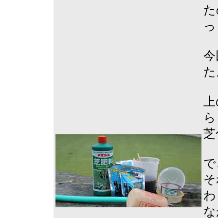
た
っ
今
た
上
ら
芝
で
そ
わ
な