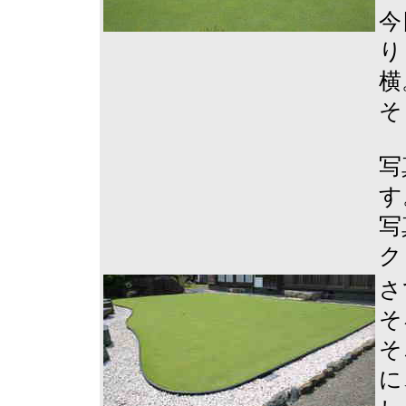
今
り
横
そ
写
す
写
ク
さ
そ
そ
に