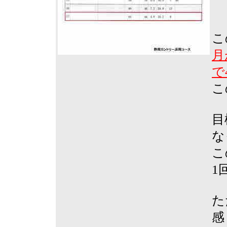
こ
月
で
こ
目
な
こ
1
た
感