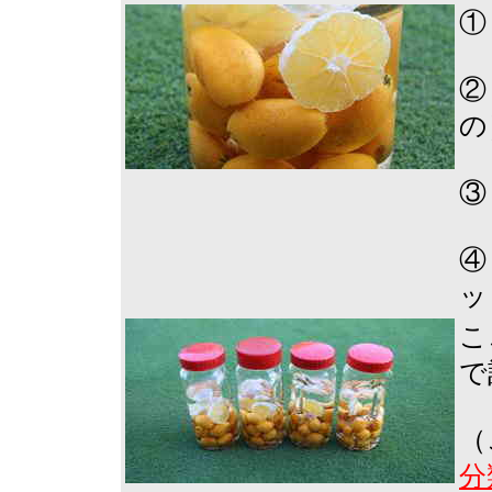
①
②
の
③
④
ッ
こ
で
（
分