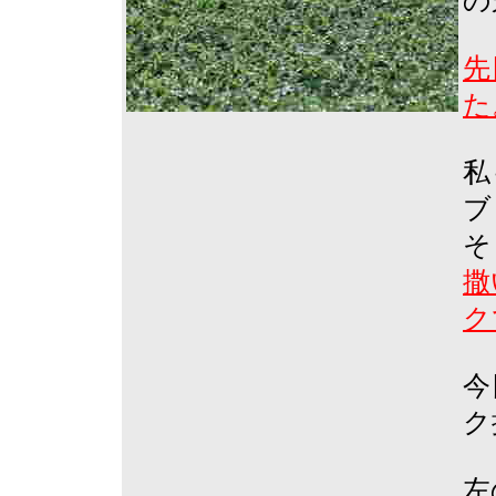
の
先
た
私
ブ
そ
撒
ク
今
ク
左