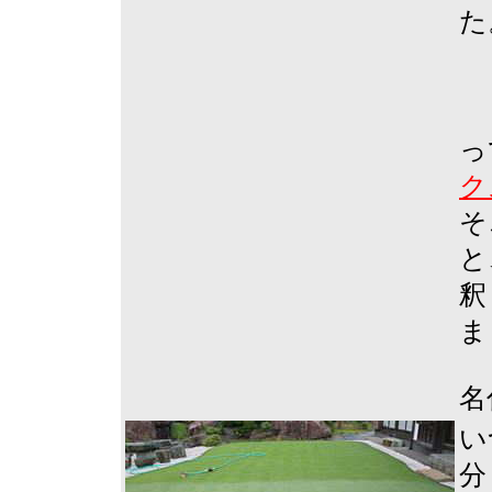
た
っ
ク
そ
と
釈
ま
名
い
分