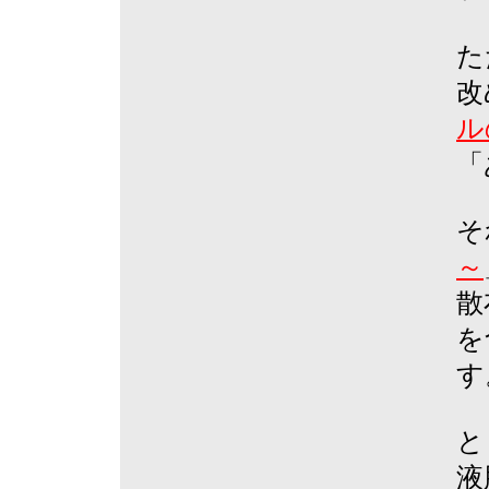
た
改
ル
「
そ
～
散
を
す
と
液