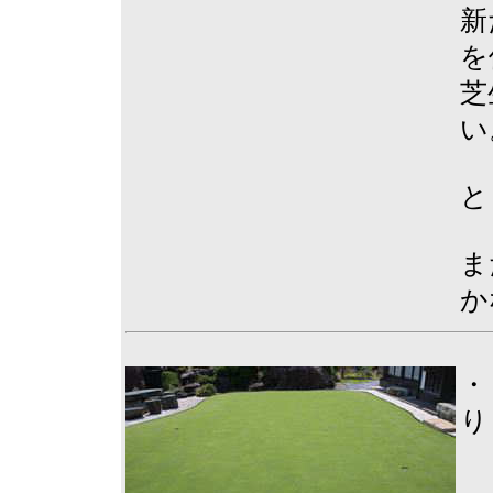
新
を
芝
い
と
ま
か
・
り