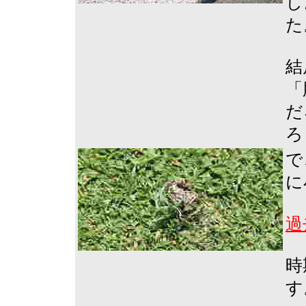
し
た
結
「
だ
ろ
で
に
過
時
す