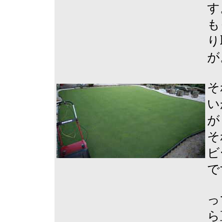
す
も
り
が
そ
い
が
そ
ビ
で
っ
ら