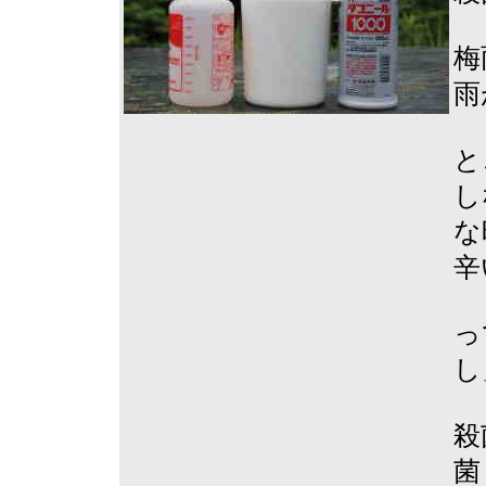
梅
雨
と
し
な
辛
っ
し」
殺
菌