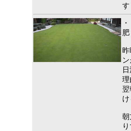
す
・
肥
昨
ン
日
理
翌
け
朝
り