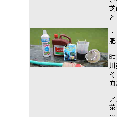
芝
と
・
肥
昨
川
そ
面
ア
茶
ッ