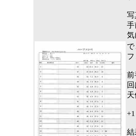
写
手
気
で
フ
前
回
天
+1
結