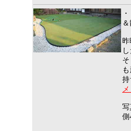
・
＆
昨
し
そ
も
持
メ
写
側