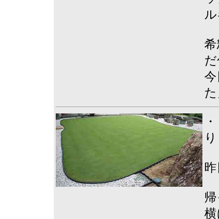
ル
希
だ
今
た
・
り
昨
帰
横