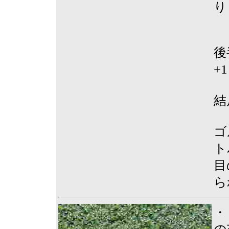
り
後
+1
結
ゴ
ト
目
ら
・