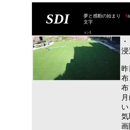
SDI
夢と感動の始まり
S
t
文字
【スタート オブ
ョン
】
・
浸
昨
布
布
月
い
気
画