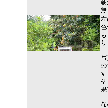
朝
無
左
色
も
り
写
の
す
そ
果
な