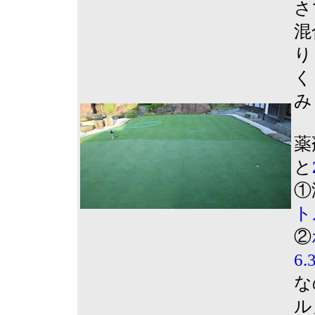
さ
混
り
く
み
薬
と
①
ト
②
6
な
ル