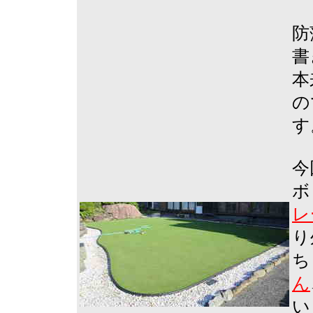
防
書
本
の
す
今
ボ
レ
り
ち
ん
い