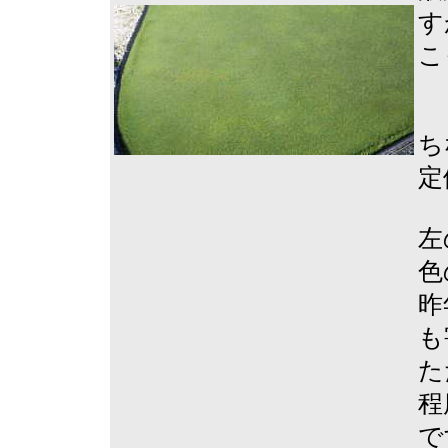
す
こ
ち
定
左
色
昨
も
た
程
で