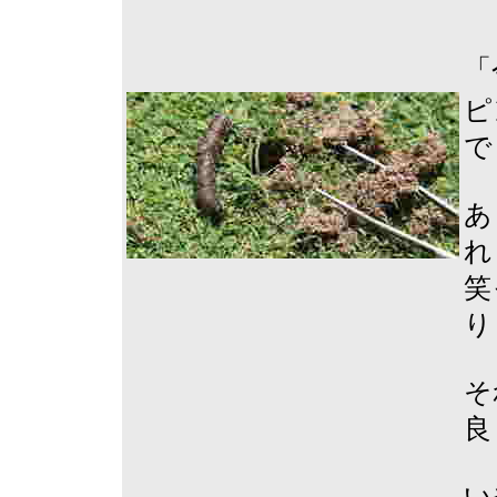
「
ピ
で
あ
れ
笑
り
そ
良
い