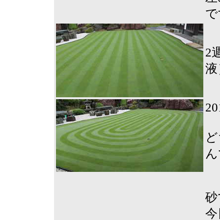
で
2
液
2
ど
ん
砂
今