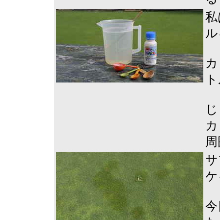
私
ル
カ
ト
じ
カ
周
サ
ケ
今