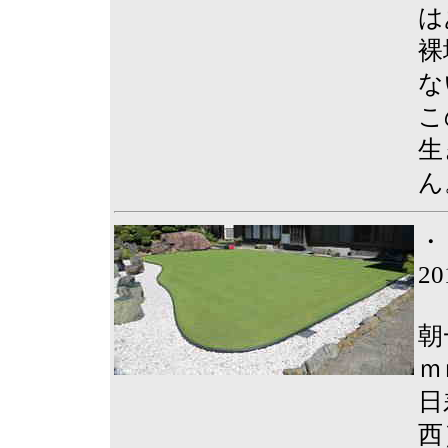
は
裸
な
こ
生
ん
・
2
朝
ｍ
日
西