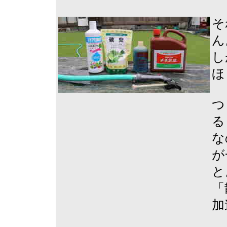
そ
ん
し
ほ
つ
る
な
が
と
「
加