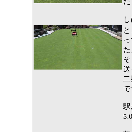
た
し
と
っ
た
そ
送
二
で
駅
5