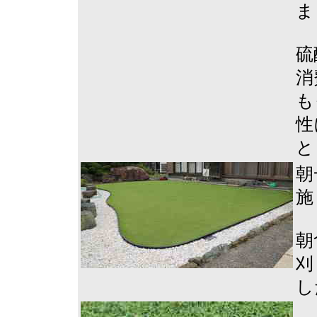
ま
硫
消
も
性
と
朝
施
朝
刈
し