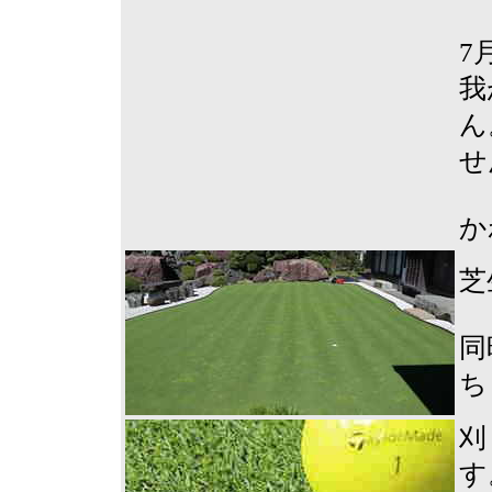
7
我
ん
せ
か
芝
同
ち
刈
す