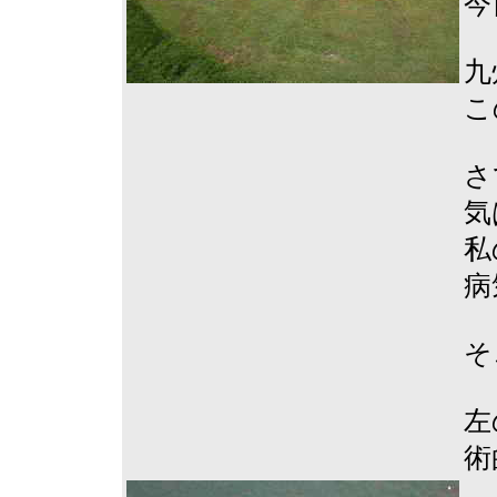
今
九
こ
さ
気
私
病
そ
左
術