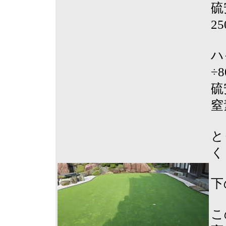
硫
2
ハ
÷
硫
窒
と
く
下
こ