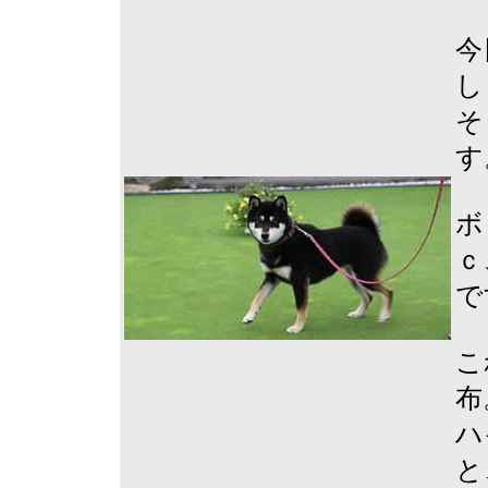
今
し
そ
す
ボ
ｃ
で
こ
布
ハ
と