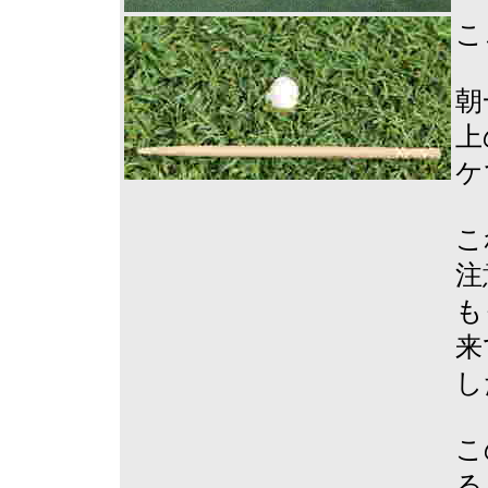
こ
朝
上
ケ
こ
注
も
来
し
こ
る