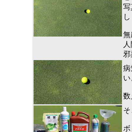
写
し
無
人
邪
病
い
数
そ
ボ