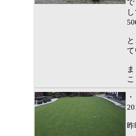
で
し
5
と
て
ま
こ
・
2
昨