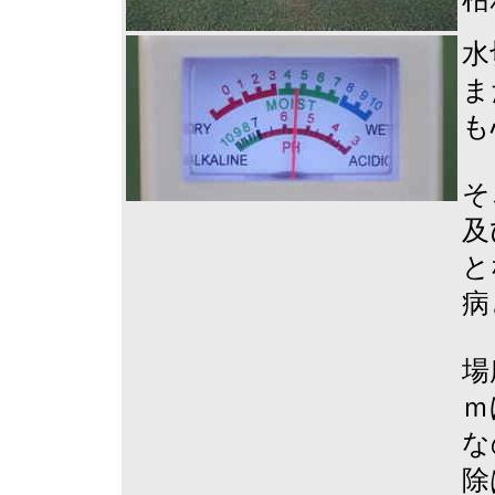
水
ま
も
そ
及
と
病
場
ｍ
な
除