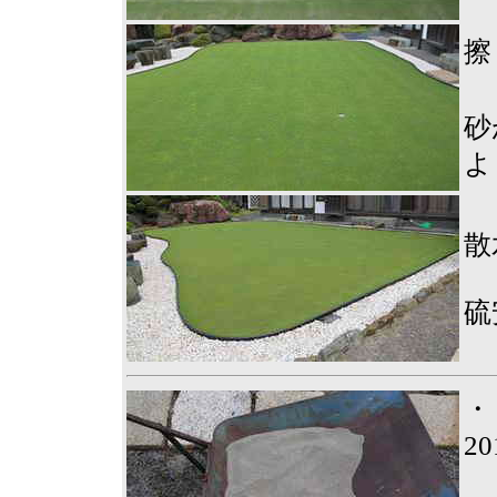
擦
砂
よ
散
硫
・
2