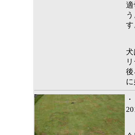
適
う
す
犬
リ
後
に
・
2