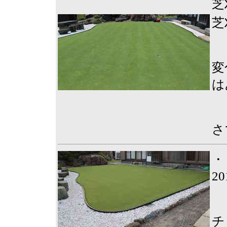
芝
芝
変
は
さ
・
2
チ