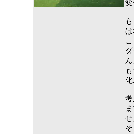
変
も
は
こ
ダ
ん
も
化
考
ま
せ
そ