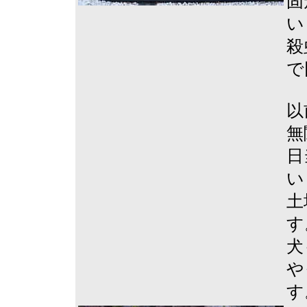
固
い
殺
で
以
無
日
い
土
す
犬
や
す