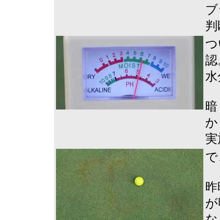
ブ
判
つ
認
水
暗
か
実
で
昨
が
な