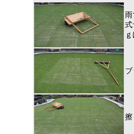
雨
式
ｇ
ブ
擦