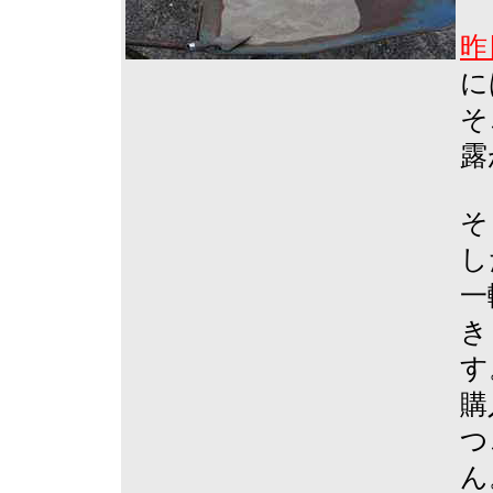
昨
に
そ
露
そ
し
一
き
す
購
つ
ん