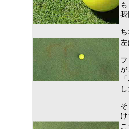
も
我
ち
左
フ
が
「
し
そ
け
こ