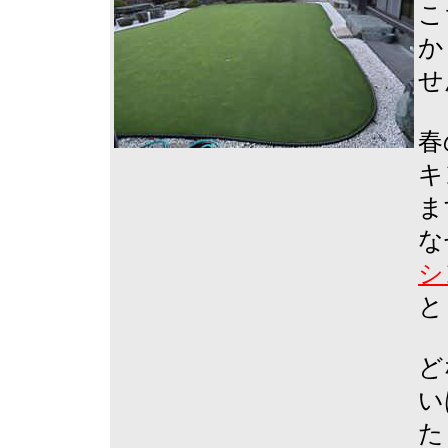
こ
か
せ
春
キ
ま
な
シ
と
ど
い
た