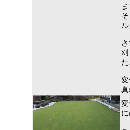
ま
そ
ル
さ
刈
た
変
真
変
に