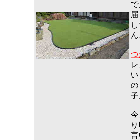
で
届
し
ん
つ
レ
い
の
子
今
り
言