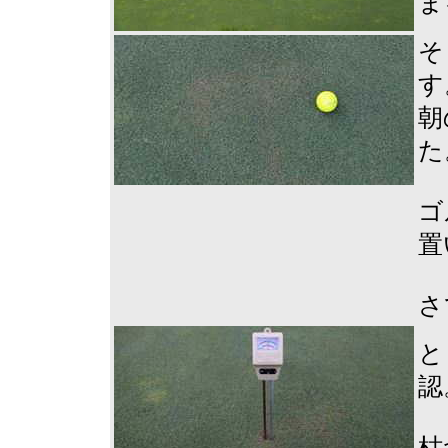
ま
そ
す
朝
た
ゴ
置
さ
と
認
枯