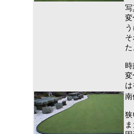
写
変
う
そ
た
時
変
は
南
狭
ま