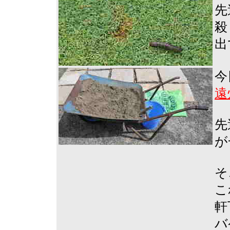
先
殺
出
今
遠
先
が
そ
こ
軒
バ