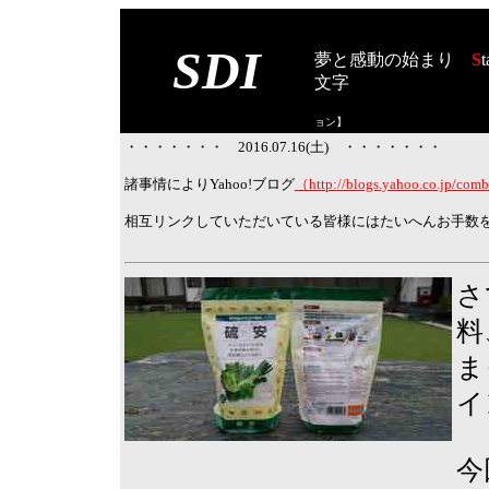
SDI
夢と感動の始まり
S
t
文字
【スタート オブ
ョン
】
・・・・・・・ 2016.07.16(土) ・・・・・・・
諸事情により
Yahoo!ブログ
（http://blogs.yahoo.co.jp/com
相互リンクしていただいている皆様にはたいへんお手数
さ
料
ま
イ
今