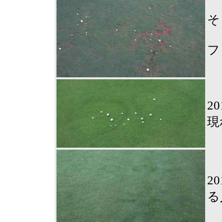
そ
フ
2
現
2
る