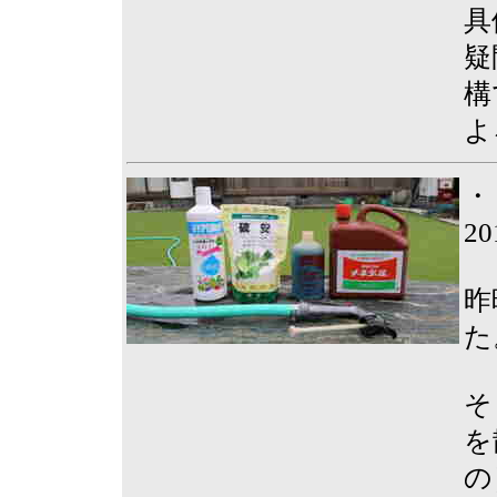
具
疑
構
よ
・
2
昨
た
そ
を
の