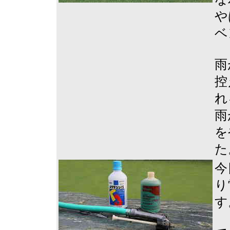
や
ベ
雨
控
れ
雨
を
た
今
り
す