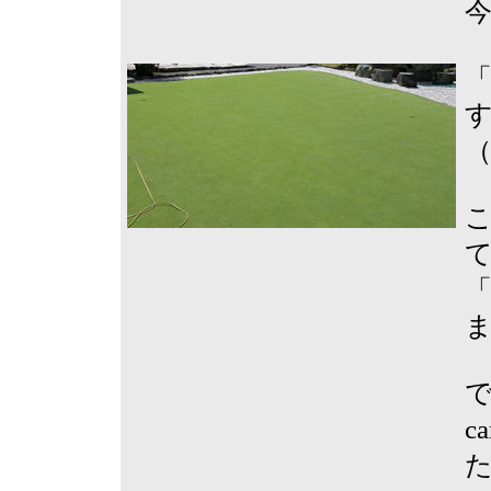
今
で
c