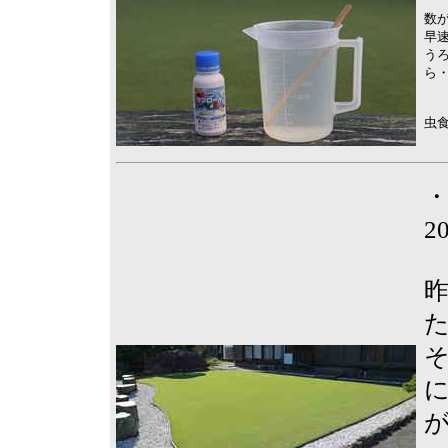
数
早
う
ら
虫
2