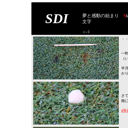
SDI
夢と感動の始まり
S
t
文字
【スタート オブ
ョン
】
・・
一
（
半
か
さ
南に
4