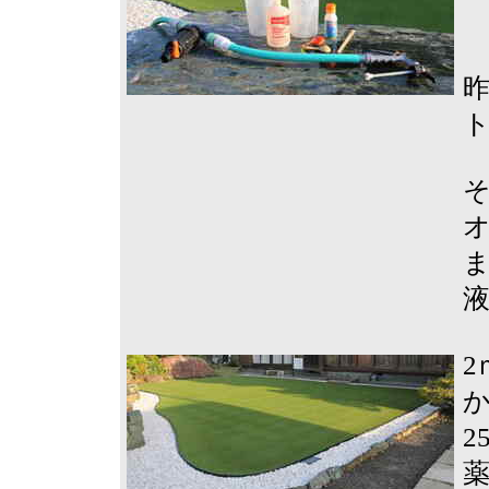
昨
2
か
2
薬