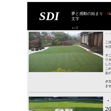
SDI
夢と感動の始まり
S
t
文字
【スタート オブ
ョン
】
・・
二
今
そこ
リダ
し
こ
左
夕
ま
2