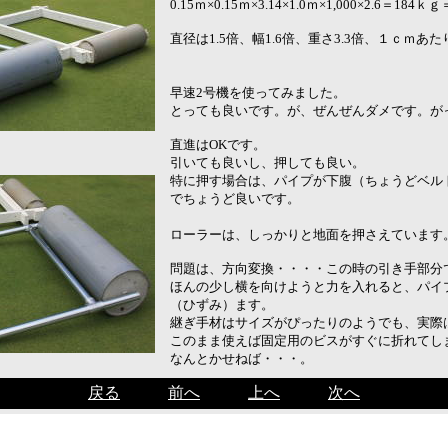
0.15ｍ×0.15ｍ×3.14×1.0ｍ×1,000×2.6＝184
直径は1.5倍、幅1.6倍、重さ3.3倍、１ｃｍあた
早速2号機を使ってみました。
とっても良いです。が、ぜんぜんダメです。が
直進はOKです。
引いても良いし、押しても良い。
特に押す場合は、パイプが下腹（ちょうどベル
でちょうど良いです。
ローラーは、しっかりと地面を押さえています
問題は、方向変換・・・・この時の引き手部分
ほんの少し横を向けようと力を入れると、パイ
（ひずみ）ます。
継ぎ手材はサイズがぴったりのようでも、実際
このまま使えば固定用のビスがすぐに折れてし
なんとかせねば・・・。
戻る
前へ
上へ
次へ