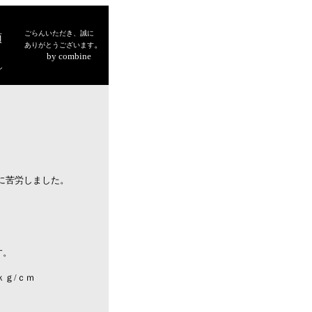
ごらんいただき、誠に
頭
。
ありがとうございます
by combine
シ
に苦労しました。
す。
94ｋｇ/ｃｍ