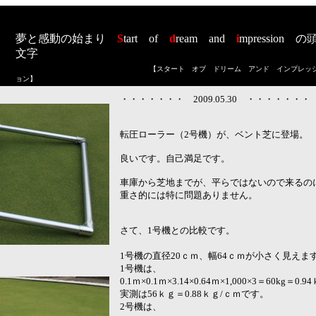
夢と感動の始まり
S
tart
of
d
ream
and
i
mpression
の
文字
【スタート オブ ドリーム アンド インプレッ
ョン
】
・・・・・・・ 2009.05.30 ・・・・・・・
転圧ローラー（2号機）が、ベント芝に登場。
良いです。自己満足です。
車庫から芝地までが、平らではないので来るの
重さ的には特に問題ありません。
さて、1号機との比較です。
1号機の直径20ｃｍ、幅64ｃｍが小さく見えま
1号機は、
0.1ｍ×0.1ｍ×3.14×0.64ｍ×1,000×3＝60kg＝0.
実測は56ｋｇ＝0.88ｋｇ/ｃｍです。
2号機は、