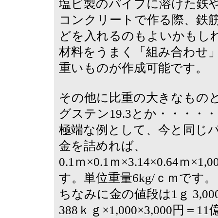
塩ビ製のパイプに溶けた鉄
コンクリートで作る際、鉄
どを入れるのもよいかもし
材料をうまく「組み合わせ
重いものが作成可能です。
その他に比重の大きなものとい
グステン19.3とか・・・・
極端な例として、今と同じパ
金を詰めれば、
0.1ｍ×0.1ｍ×3.14×0.64ｍ
す。単位重量6kg/ｃｍです。
ちなみに金の値段は1ｇ 3,0
388ｋｇ×1,000×3,000円