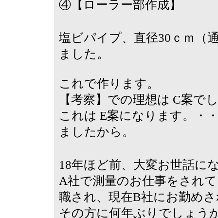
④【ローラー部作成】
塩ビパイプ、直径30ｃｍ（通
ました。
これで作ります。
【考察】での理想は C案で
これは E案になります。
・
ましたから。
18年ほど前、大変お世話にな
A社で測量のお仕事をされ
職され、現在B社にお勤めさ
その方に何年ぶりでしょう