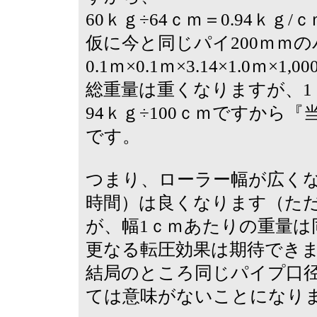
60ｋｇ÷64ｃｍ＝0.94ｋｇ/
仮に今と同じパイ200ｍｍ
0.1ｍ×0.1ｍ×3.14×1.0ｍ×
総重量は重くなりますが、1
94ｋｇ÷100ｃｍですから『
です。
つまり、ローラー幅が広く
時間）は良くなります（た
が、幅1ｃｍあたりの重量
更なる転圧効果は期待でき
結局のところ同じパイプ口
ては意味がないことになり