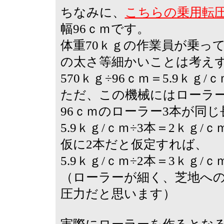
ちなみに、
こちらの乗用転
幅96ｃｍです。
体重70ｋｇの作業員が乗っ
の太さ等細かいことは考え
570ｋｇ÷96ｃｍ＝5.9ｋｇ/
ただ、この機械にはローラ
96ｃｍのローラー3本が同
5.9ｋｇ/ｃｍ÷3本＝2ｋｇ/
仮に2本だと仮定すれば、
5.9ｋｇ/ｃｍ÷2本＝3ｋｇ/
（ローラーが細く、芝地へ
圧力だと思います）