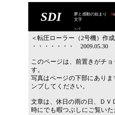
SDI
夢と感動の始まり
S
t
文字
【スタート オブ
ョン
】
＜転圧ローラー（2号機）作成
・・・・・・・ 2009.05.3
このページは、前置きがチョ
す。
写真はページの下部にありま
ンプしてください。
文章は、休日の雨の日、ＤＶ
時にでも暇つぶしにご覧いた