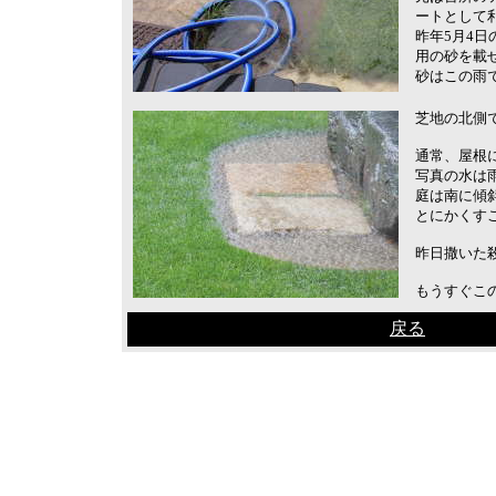
ートとして
昨年5月4
用の砂を載
砂はこの雨
芝地の北側
通常、屋根
写真の水は
庭は南に傾
とにかくす
昨日撒いた
もうすぐこ
戻る