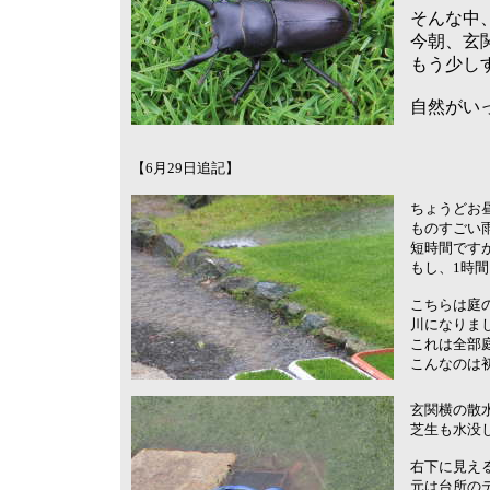
そんな中
今朝、玄
もう少し
自然がい
【6月29日追記】
ちょうどお
ものすごい
短時間です
もし、1時
こちらは庭
川になりま
これは全部
こんなのは
玄関横の散
芝生も水没
右下に見え
元は台所の