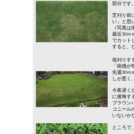
部分です
芝刈り前
い」と思
（写真は
最近30
でカット
すると、
低刈りす
「病徴が
先週30
しが悪く
今夜遅く
に後悔す
ブラウン
コニール
いないか
ところで