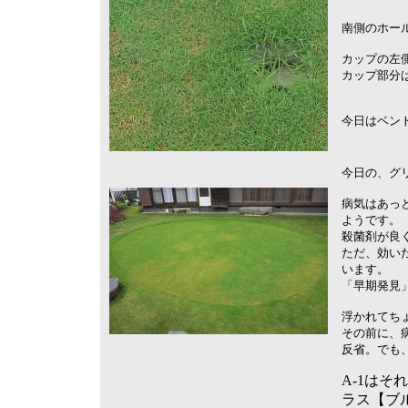
南側のホー
カップの左側
カップ部分
今日はベン
今日の、グ
病気はあっ
ようです。
殺菌剤が良
ただ、効い
います。
「早期発見
浮かれてち
その前に、
反省。でも
A-1は
ラス【ブ