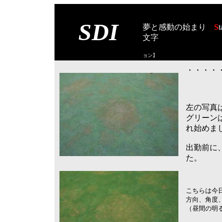
SDI
夢と感動の始まり
S
t
文字
【スタート オブ
ョン
】
・・・・・
左の写真
グリーン
れ始めま
出勤前に
た。
こちらは今
方向、角度
（昼間の明