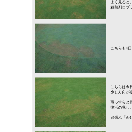
よく見ると
殺菌剤ロブ
こちらも4
こちらは今
少し方向が
薄っすらと
復活の兆し
頑張れ「A-