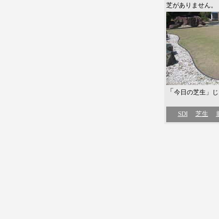
芝がありません。
「
今日の芝生」じ
SDI
芝生