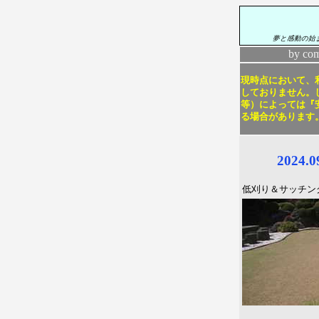
夢と感動の始
by co
現時点において、利
しておりません。し
等）によっては『
る場合があります
2024.
低刈り＆サッチン