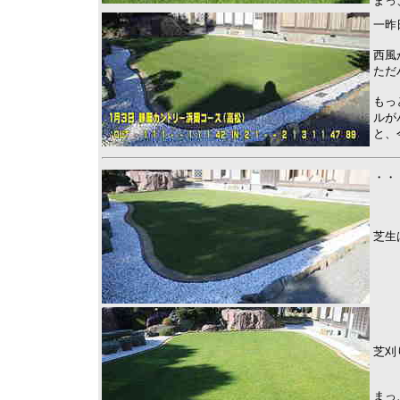
まっ
一昨
西風
ただ
もっ
ルが
と、
・・
芝生
芝刈
まっ