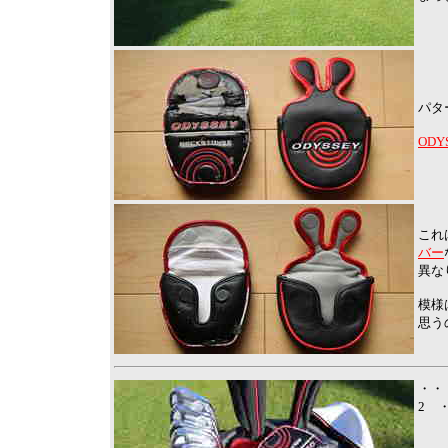
パタ
ODY
これ
バー
異な
模様
思う
・・
2 