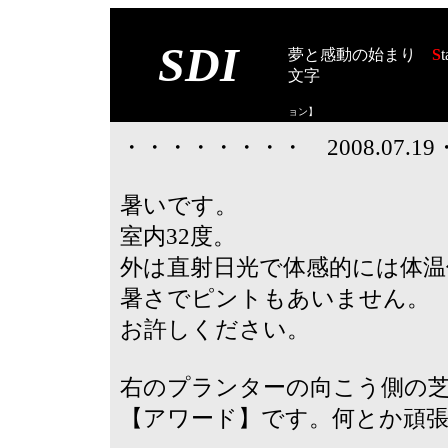
SDI
夢と感動の始まり
S
t
文字
【スタート オブ
ョン
】
・・・・・・・・ 2008.07.
暑いです。
室内32度。
外は直射日光で体感的には体温
暑さでピントもあいません。
お許しください。
右のプランターの向こう側の
【アワード】です。何とか頑