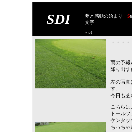
SDI
夢と感動の始まり
S
t
文字
【スタート オブ
ョン
】
・・・・・
雨の予報
降り出す
左の写真
す。
今日も芝
こちらは
トールフ
ケンタッ
ちっちゃ