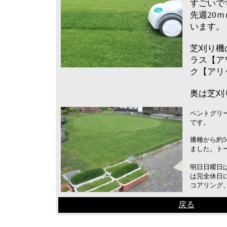
すごいで
先週20
います。
芝刈り機
ラス【ア
ク【アリ
奥は芝刈
ベントグリ
です。
播種から約
ました。ト
明日日曜日
は完全休日
コアリング
戻る