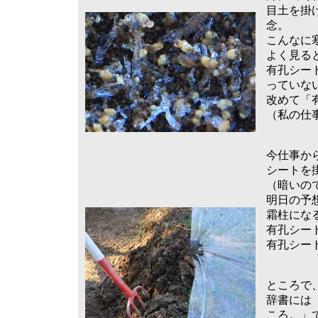
目土を掛
念。
こんなに
よく見る
有孔シー
っていな
改めて「
（私の仕
今仕事か
シートを
（暗いの
明日の予
霜柱にな
有孔シー
有孔シー
ところで
辞書には
ころ。」