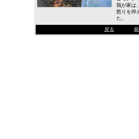
我が家は
怒りを抑
た。
戻る
前