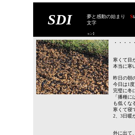
SDI
夢と感動の始まり
S
t
文字
【スタート オブ
ョン
】
・・・・・
寒くて目
本当に寒
昨日の朝
今日は1
完璧に冬
「播種に
も低くな
寒くて寝
2、3日
外に出て