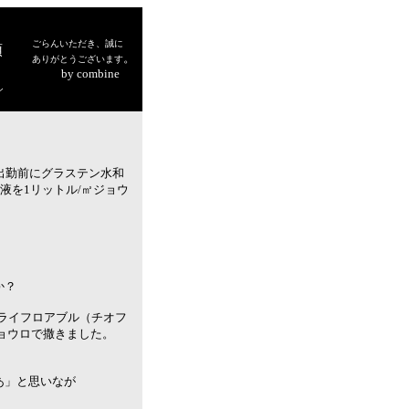
ごらんいただき、誠に
頭
。
ありがとうございます
by combine
シ
出勤前にグラステン水和
液を1リットル/㎡ジョウ
か？
ドライフロアブル（チオフ
ジョウロで撒きました。
あ」と思いなが