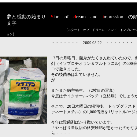
夢と感動の始まり
S
tart
of
d
ream
and
i
mpression
の
文字
【スタート オブ ドリーム アンド インプレッ
ョン
】
・・・・・・・ 2009.08.22 ・・・・・・・
17日の月曜日、菌糸がたくさん出ていたので、
剤（イソプロチオラン＆フルトラニル）の500倍
ロで撒きました。
その後菌糸は出ていません。
が、・・・・・
またまた病害発生。（2枚目の写真）
今度はテイクオールパッチ（立枯病）でしょう
そこで、20日木曜日の帰宅後、 トップグラス
ァネートメチル）の1,000倍液を1リットル/㎡
今年は殺菌剤ばかり撒いています。
「やっぱり量販店の格安堆肥が悪かったのかな
ら・・・・