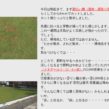
今日は朝起きて、まず
露払い機（通称：露取り
らくしてから8ｍｍでカットしました。
カット後たっぷりと散水しました。
先週に比べると芽数が減ってきた感じがします
この一週間は天気がよく日差しが強かったので
でしょう。
ただ、裸地化している訳ではありません。
「たかが散水、されど散水」・・・・裸地化す
す。
気をつけなくては・・・
ところで、肥料をやるべきかどうか・・・・・
涼しくなるまで肥料はやめようと思っていたの
（メネデール 5・12・6＋鉄）
の2,000倍液を
ました。
①窒素分が少ない ②リン酸が多い ③2,000倍
でさらに薄くなるはず ⑤空は曇天 ⑥夏越は薄
す。
「そんなに薄くては撒く意味がない」かもしれ
いか。
『吉』と出るか、『凶』と出るか・・・・・そ
も