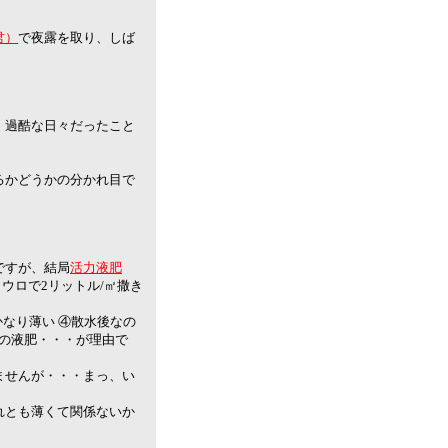
君）
で夜露を取り、しば
。
、過酷な日々だったこと
るかどうかの分かれ目で
・
ですが、結局
活力液肥
ジョウロで2リットル/㎡撒き
とかなり薄い ④散水後なの
めの液肥・・・が理由で
ませんが・・・まっ、い
れとも薄くて関係ないか