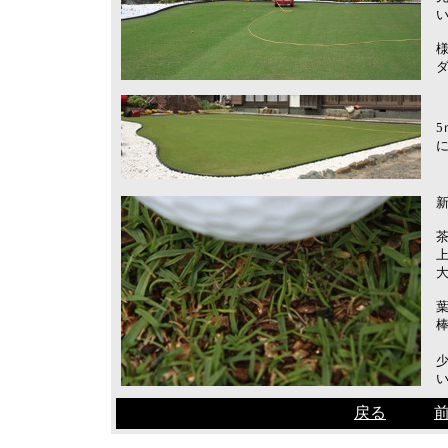
5
棒
戻る