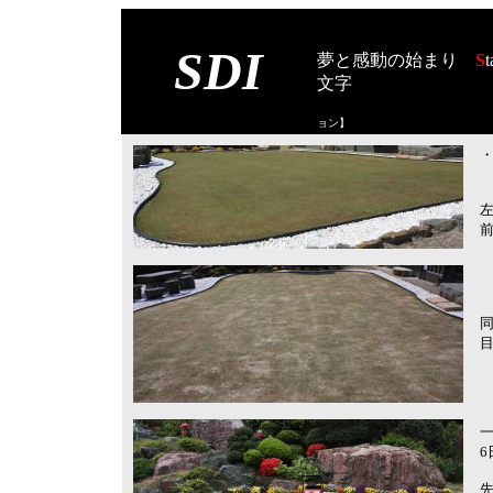
SDI
夢と感動の始まり
S
t
文字
【スタート オブ
ョン
】
・
左
前
同