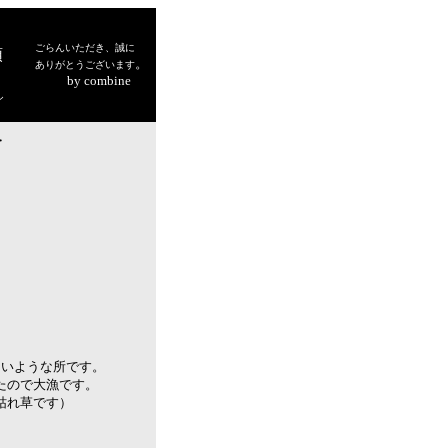
ごらんいただき、誠に
頭
。
ありがとうございます
by combine
シ
・
ないような所です。
たので大漁です。
枯れ草です）