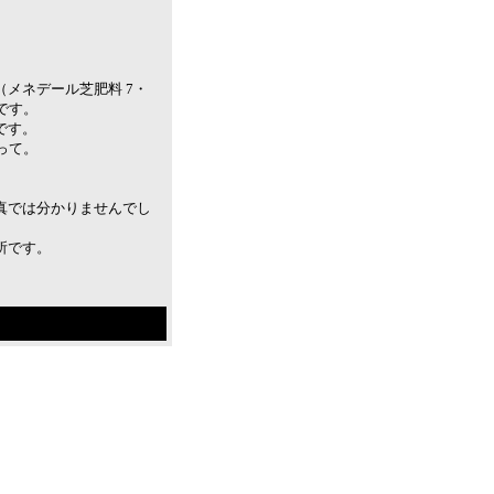
。
メネデール芝肥料 7・
です。
です。
って。
真では分かりませんでし
所です。