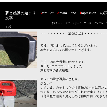
夢と感動の始まり
S
tart
of
d
ream
and
i
mpression
の
文字
【スタート オブ ドリーム アンド インプレッ
ョン
】
・・・・・・・・ 2009.01.03 ・・・・・・・
皆様、明けましておめでとうございます。
本年もよろしくお願い申し上げます。
さて、2009年最初のカットです。
今日も5ｍｍでカットしました。
東西方向のみの往復。
カットの量は写真のとおり。
少ない？
いえいえ、カットしたのは葉先の1ｍｍに満た
つまり、ちっちゃいやつがこれだけ集まりまし
（薄茶色で細長く見えるのは強風で舞ってきた