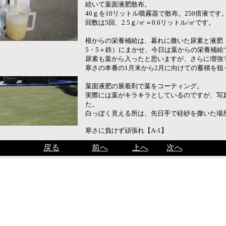
続いて葉面液肥散布。
40ｇを10リットル噴霧器で散布。250倍液です
回数は5回、2.5ｇ/㎡＝0.6リットル/㎡です。
根からの栄養補給は、暮れに撒いた尿素と液肥（
5・5＋鉄）にまかせ、今日は葉からの栄養補給
尿素も葉から入ったと思いますが、さらに増強
寒さの本番の1月末から2月に向けての蓄積を狙
葉面液肥の展着剤で葉をコーティング。
実際には葉がキラキラとしているのですが、写
た。
白っぽく見える所は、先日手で硅砂を撒いた場
寒さに負けず頑張れ【A-1】
戻る
前へ
上へ
次へ