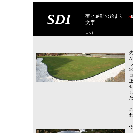
SDI
夢と感動の始まり
S
t
文字
【スタート オブ
ョン
】
・
先