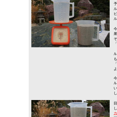
予
ル
し