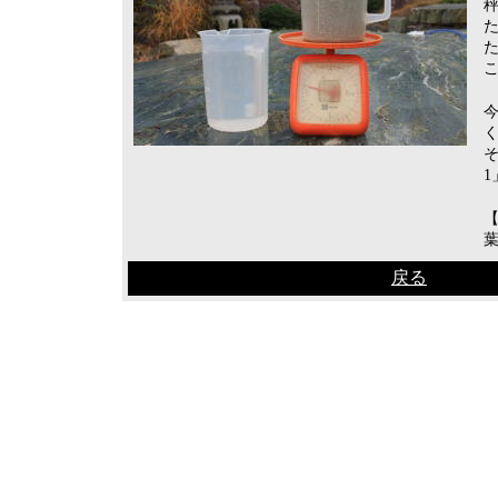
【
葉
戻る