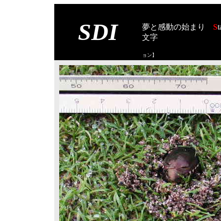
SDI
夢と感動の始まり
S
t
文字
【スタート オブ
ョン
】